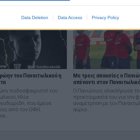
Data Deletion
Data Access
Privacy Policy
ρώην του Παναιτωλικού η
Με τρεις απουσίες ο Πανιώ
άτα
απέναντι στον Παναιτωλικ
ώην ποδοσφαιριστή του
Ο Πανιώνιος ολοκλήρωσε τη
ωλικού, Ηλία
προετοιμασία του για την φ
εοδωρίδη, που έμεινε
αναμέτρηση με τον Παναιτω
ρος από τον ΟΦΗ,
αύριο...
ε...