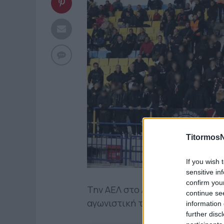
TitormosN
If you wish 
sensitive in
confirm you
Την ΑΕΛ στο Αγρίνιο θα υποδεχθ
continue se
αγωνιστική των Play Outs της S
information 
further disc