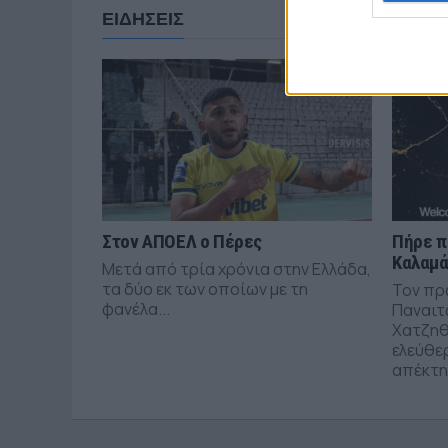
ΕΙΔΗΣΕΙΣ
Στον ΑΠΟΕΛ ο Πέρες
Πήρε π
Καλαμ
Μετά από τρία χρόνια στην Ελλάδα,
τα δύο εκ των οποίων με τη
Τον πρ
φανέλα...
Παναιτ
Χατζηθ
ελεύθε
απέκτησ