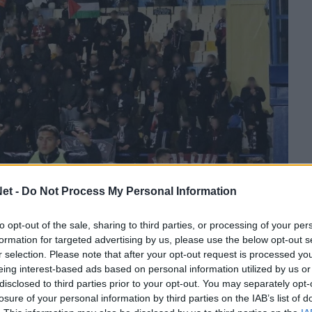
et -
Do Not Process My Personal Information
to opt-out of the sale, sharing to third parties, or processing of your per
formation for targeted advertising by us, please use the below opt-out s
r selection. Please note that after your opt-out request is processed y
εί την προσεχή Τρίτη 12 Μαΐου για την 8η
eing interest-based ads based on personal information utilized by us or
uper League ο Παναιτωλικός.
disclosed to third parties prior to your opt-out. You may separately opt-
losure of your personal information by third parties on the IAB’s list of