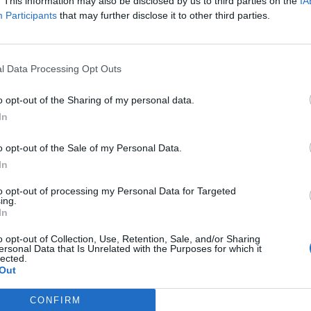
. This information may also be disclosed by us to third parties on the
IA
Participants
that may further disclose it to other third parties.
λουθήστε μας στο Google
 άρθρα μας στα αποτελέσματα αναζήτησης
l Data Processing Opt Outs
itormosNet.gr on Google
o opt-out of the Sharing of my personal data.
In
 Ακαρνανίας, με βάση και τα όσα
αλείας, τυχόν μεμονωμένοι φίλαθλοι της
o opt-out of the Sale of my Personal Data.
ξενηθούν στη θύρα 2 (τμήμα 9) του γηπέδου
In
γιστο αριθμό, θέσεων», όπως χαρακτηριστικά
to opt-out of processing my Personal Data for Targeted
ing.
In
o opt-out of Collection, Use, Retention, Sale, and/or Sharing
ersonal Data that Is Unrelated with the Purposes for which it
lected.
ΣΧΟΛΙΑΣΤΕ
Out
CONFIRM