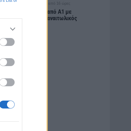
B’s List of
/ πριν από 16 ώρες
ΕΡΑΣΙΤΕΧΝΗΣ
Πόλο: «Άρωμα» από Α1 με
Τουρκομένη ο Παναιτωλικός