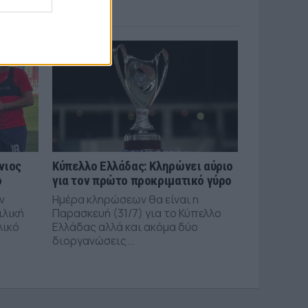
νιος
Κύπελλο Ελλάδας: Κληρώνει αύριο
ό
για τον πρώτο προκριματικό γύρο
ν
Ημέρα κληρώσεων θα είναι η
ιλική
Παρασκευή (31/7) για το Κύπελλο
λικό
Ελλάδας αλλά και ακόμα δύο
διοργανώσεις...