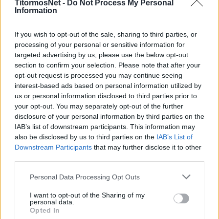
TitormosNet -
Do Not Process My Personal
ποδοσφαιριστές σε σημείο που προκαλεί
Information
εντύπωση. Η εξήγηση είναι πως έχει βρεθεί
ενδιαφερόμενος για την αγορά της ΠΑΕ. Οι
If you wish to opt-out of the sale, sharing to third parties, or
processing of your personal or sensitive information for
επαφές κρατούν εδώ και μέρες. Το αν θα βγει
targeted advertising by us, please use the below opt-out
λευκός καπνός, μένει να φανεί.
section to confirm your selection. Please note that after your
opt-out request is processed you may continue seeing
Υπάρχει, άλλωστε, και το πρόσφατο
interest-based ads based on personal information utilized by
παράδειγμα του Παναιτωλικού. Εκεί όπου η
us or personal information disclosed to third parties prior to
your opt-out. You may separately opt-out of the further
οικογένεια Καμίνσκι πέρασε μέχρι και από την
disclosure of your personal information by third parties on the
ΕΕΑ, αλλά το deal ουδέποτε ολοκληρώθηκε.
IAB’s list of downstream participants. This information may
also be disclosed by us to third parties on the
IAB’s List of
Να σημειωθεί πως δεν αναμένεται να τραβήξει
Downstream Participants
that may further disclose it to other
πολύ ακόμα αυτό το θέμα, καθώς κάποια
third parties.
στιγμή θα πρέπει να τρέξει και ο σχεδιασμός
Personal Data Processing Opt Outs
για την επόμενη σεζόν.
I want to opt-out of the Sharing of my
Πηγή:
sportime.gr
personal data.
Opted In