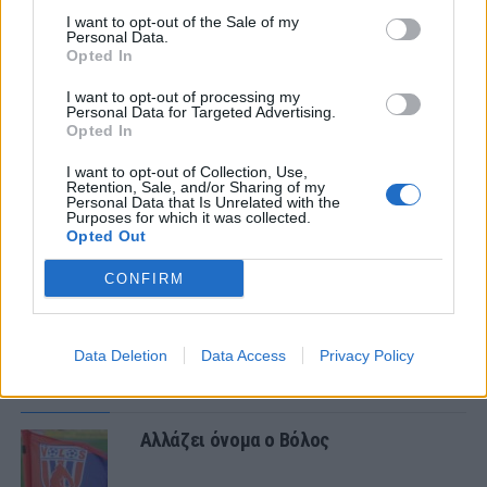
I want to opt-out of the Sale of my
Personal Data.
Opted In
1 COMMENT
I want to opt-out of processing my
Personal Data for Targeted Advertising.
ΤΕΛΕΥΤΑΙΑ ΝΕΑ
Opted In
I want to opt-out of Collection, Use,
ΧΩΡΊΣ ΚΑΤΗΓΟΡΊΑ
Retention, Sale, and/or Sharing of my
Ήττα για την Κ19 στην Κορυτσά-
Personal Data that Is Unrelated with the
Εξαιρετική η φιλοξενία των Αλβανών
Purposes for which it was collected.
Opted Out
CONFIRM
ΠΑΝΑΙΤΩΛΙΚΟΣ
Τα δεδομένα για τηλεοπτική κάλυψη
με Τρουά και Καλαμάτα
Data Deletion
Data Access
Privacy Policy
ΕΙΔΗΣΕΙΣ
Αλλάζει όνομα ο Βόλος