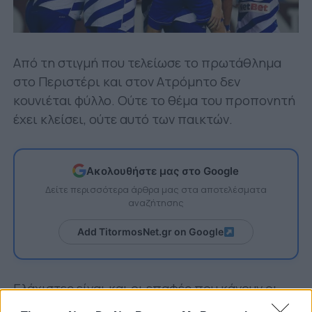
Από τη στιγμή που τελείωσε το πρωτάθλημα
στο Περιστέρι και στον Ατρόμητο δεν
κουνιέται φύλλο. Ούτε το θέμα του προπονητή
έχει κλείσει, ούτε αυτό των παικτών.
Ακολουθήστε μας στο Google
Δείτε περισσότερα άρθρα μας στα αποτελέσματα
αναζήτησης
Add TitormosNet.gr on Google
Ελάχιστες είναι και οι επαφές που κάνουν οι
ιθύνοντες με μάνατζερ, ομάδες και