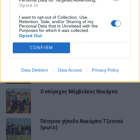
Opted In
ΠΑΝΑΙΤΩΛΙΚΟΣ
I want to opt-out of Collection, Use,
Τα δεδομένα για τηλεοπτική κάλυψη
Retention, Sale, and/or Sharing of my
Personal Data that Is Unrelated with the
με Τρουά και Καλαμάτα
Purposes for which it was collected.
Opted Out
ΠΑΝΑΙΤΩΛΙΚΟΣ
CONFIRM
Τα δεδομένα για τηλεοπτική κάλυψη
με Τρουά και Καλαμάτα
Data Deletion
Data Access
Privacy Policy
Ο υπέροχος Μάρβελους Νακάμπα
Πάτησαν γήπεδο Νακάμπα-Τζενεπό
(φωτο)