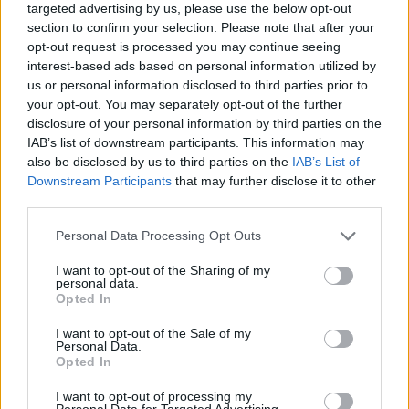
Η σχετική ενημέρωση:
targeted advertising by us, please use the below opt-out
section to confirm your selection. Please note that after your
«Η ΠΑΕ Παναιτωλικός ανακοινώνει την
opt-out request is processed you may continue seeing
ανανέωση της χορηγικής της συνεργασίας με
interest-based ads based on personal information utilized by
us or personal information disclosed to third parties prior to
την ΕΝΩΣΗ Αγρινίου Αγροτικός Συνεταιρισμός,
your opt-out. You may separately opt-out of the further
η οποία θα αποτελέσει επίσημο χορηγό της
disclosure of your personal information by third parties on the
ομάδας προβάλλοντας το λογότυπο της
IAB’s list of downstream participants. This information may
also be disclosed by us to third parties on the
IAB’s List of
εταιρείας στο οπίσθιο μέρος της επίσημης
Downstream Participants
that may further disclose it to other
εμφάνισής μας».
third parties.
Personal Data Processing Opt Outs
ΣΧΟΛΙΑΣΤΕ
I want to opt-out of the Sharing of my
personal data.
Opted In
ΤΕΛΕΥΤΑΙΑ ΝΕΑ
I want to opt-out of the Sale of my
Personal Data.
Opted In
ΤΜΗΜΑΤΑ ΥΠΟΔΟΜΗΣ
Ήττα για την Κ19 στην Κορυτσά-
I want to opt-out of processing my
Εξαιρετική η φιλοξενία των Αλβανών
Personal Data for Targeted Advertising.