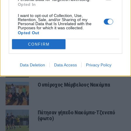
Opted In
ΕΙΔΗΣΕΙΣ
I want to opt-out of Collection, Use,
Αλλάζει όνομα ο Βόλος
Retention, Sale, and/or Sharing of my
Personal Data that Is Unrelated with the
Purposes for which it was collected.
Opted Out
ΠΑΝΑΙΤΩΛΙΚΟΣ
CONFIRM
Τα δεδομένα για τηλεοπτική κάλυψη
με Τρουά και Καλαμάτα
Data Deletion
Data Access
Privacy Policy
Ο υπέροχος Μάρβελους Νακάμπα
Πάτησαν γήπεδο Νακάμπα-Τζενεπό
(φωτο)