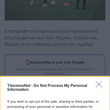
Επιστροφή στο Αγρίνιο για τον Παναιτωλικό,
επιστροφή και για τους Μόρσεϊ, Νταγκό και
Φλόρες στην καθημερινότητα της ομάδας.
Ακολουθήστε μας στο Google
Δείτε περισσότερα άρθρα μας στα αποτελέσματα
αναζήτησης
Add TitormosNet.gr on Google
TitormosNet -
Do Not Process My Personal
Information
If you wish to opt-out of the sale, sharing to third parties, or
Ο Παναιτωλικός προπονήθηκε σήμερα Δευτέρα
processing of your personal or sensitive information for