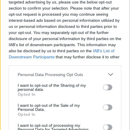
στις εγκαταστάσεις του Emileon, έχοντας
targeted advertising by us, please use the below opt-out
γυρίσει χθες Κυριακή από την Ρουμανία.
section to confirm your selection. Please note that after your
opt-out request is processed you may continue seeing
Στην διάθεση του Γιάννη Αναστασίου τέθηκαν
interest-based ads based on personal information utilized by
us or personal information disclosed to third parties prior to
οι Μόρσεϊ και Νταγκό, που προπονήθηκαν
your opt-out. You may separately opt-out of the further
αμφότεροι. Στο Αγρίνιο έφτασε και ο Ντέιμπι
disclosure of your personal information by third parties on the
Φλόρες, που ενσωματώνεται στις προπονήσεις
IAB’s list of downstream participants. This information may
από αύριο. Σενγκέλια και Ντίαζ θα
also be disclosed by us to third parties on the
IAB’s List of
Downstream Participants
that may further disclose it to other
ακολουθήσουν τις προσεχείς ημέρες.
third parties.
Personal Data Processing Opt Outs
ΣΧΟΛΙΑΣΤΕ
I want to opt-out of the Sharing of my
personal data.
Opted In
ΤΕΛΕΥΤΑΙΑ ΝΕΑ
I want to opt-out of the Sale of my
Personal Data.
Opted In
ΠΑΝΑΙΤΩΛΙΚΟΣ
Τα δεδομένα για τηλεοπτική κάλυψη
I want to opt-out of processing my
με Τρουά και Καλαμάτα
Personal Data for Targeted Advertising.