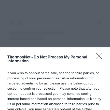
Η δημοσίευση κοινοποιήθηκε από το χρήστη Wisła Kraków (@wislakrakowsa)
TitormosNet -
Do Not Process My Personal
Information
Πριν από αυτό όμως δεν αμέλησε να
αποχαιρετήσει τον Παναιτωλικό, στον οποίο
If you wish to opt-out of the sale, sharing to third parties, or
ανδρώθηκε ποδοσφαιρικά. Κοινοποίησε βίντεο
processing of your personal or sensitive information for
στα κοινωνικά δίκτυα ενώ στο μήνυμά του
targeted advertising by us, please use the below opt-out
section to confirm your selection. Please note that after your
αναφέρει:
opt-out request is processed you may continue seeing
interest-based ads based on personal information utilized by
«Είναι δύσκολο να εκφράσω όλα τα
us or personal information disclosed to third parties prior to
συναισθήματα και την αγάπη που τρέφω για
your opt-out. You may separately opt-out of the further