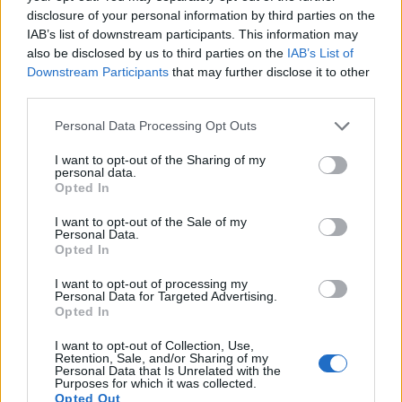
αυτό τον σύλλογο και την πόλη. Ήταν πέντε
disclosure of your personal information by third parties on the
IAB’s list of downstream participants. This information may
χρόνια σε ένα σπίτι που με καλωσόρισε με
also be disclosed by us to third parties on the
IAB’s List of
απίστευτο τρόπο. Στιγμές χαράς, λύπης,
Downstream Participants
that may further disclose it to other
άγχους, ενθουσιασμού και τόσα πολλά. Αλλά
third parties.
αυτό που μένει είναι οι καλές στιγμές και οι
Personal Data Processing Opt Outs
απίθανοι άνθρωποι που με περιβάλαν και οι
οποίοι με έκαναν να μεγαλώσω ως άνθρωπος
I want to opt-out of the Sharing of my
personal data.
και ως ποδοσφαιριστής. Είμαι σίγουρος ότι θα
Opted In
ακολουθώ κάθε βήμα της ομάδας ως μεγάλος
I want to opt-out of the Sale of my
οπαδός της. Σε ευχαριστώ για όλα, Σ’ ΑΓΑΠΩ
Personal Data.
Opted In
ΑΓΡΙΝΙΟ»
.
I want to opt-out of processing my
Δείτε το βίντεο που δημοσίευσε:
Personal Data for Targeted Advertising.
Opted In
I want to opt-out of Collection, Use,
Retention, Sale, and/or Sharing of my
Personal Data that Is Unrelated with the
Purposes for which it was collected.
Opted Out