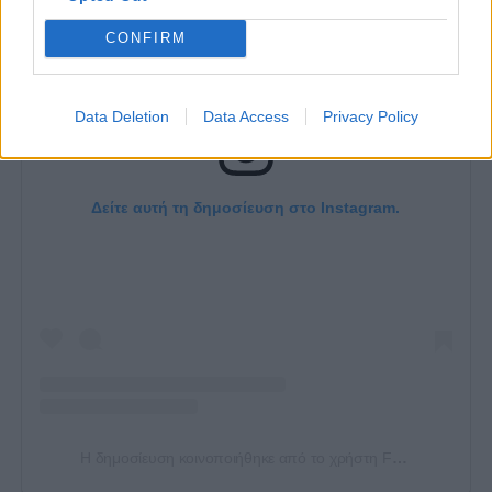
CONFIRM
Data Deletion
Data Access
Privacy Policy
Δείτε αυτή τη δημοσίευση στο Instagram.
Η δημοσίευση κοινοποιήθηκε από το χρήστη Frederico Duarte (@freduarte99)