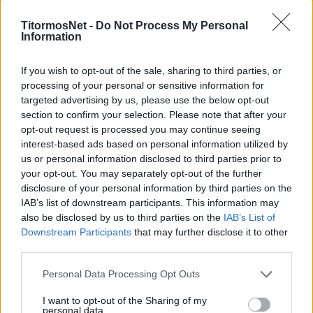
από τον Παναιτωλικό αναφέρει:
TitormosNet -
Do Not Process My Personal
Information
«Η ΠΑΕ Καραϊσκάκης Άρτας ανακοινώνει την
απόκτηση του ποδοσφαιριστή Χρήστου
If you wish to opt-out of the sale, sharing to third parties, or
Μπελεβώνη.
processing of your personal or sensitive information for
targeted advertising by us, please use the below opt-out
Ο νεαρός Χρήστος είναι γεννημένος στις
section to confirm your selection. Please note that after your
opt-out request is processed you may continue seeing
29/7/2002 και αγωνίζεται ως επιθετικός,
interest-based ads based on personal information utilized by
αριστερό εξτρέμ. Ξεκίνησε από τα τμήματα
us or personal information disclosed to third parties prior to
υποδομής του Παναιτωλικού, ενώ έχει παίξει
your opt-out. You may separately opt-out of the further
και στην ανδρική ομάδα του Αγρινίου. Επίσης,
disclosure of your personal information by third parties on the
IAB’s list of downstream participants. This information may
είναι διεθνής με 14 συμμετοχές (1 γκολ) με την
also be disclosed by us to third parties on the
IAB’s List of
Εθνική ομάδα Παίδων.
Downstream Participants
that may further disclose it to other
third parties.
“Είμαι πολύ χαρούμενος για τον ερχομό μου
στην ομάδα του Καραισκάκη Άρτας. Ήρθα για
Personal Data Processing Opt Outs
να βοηθήσω και να βοηθηθώ, τα υπόλοιπα στο
I want to opt-out of the Sharing of my
personal data.