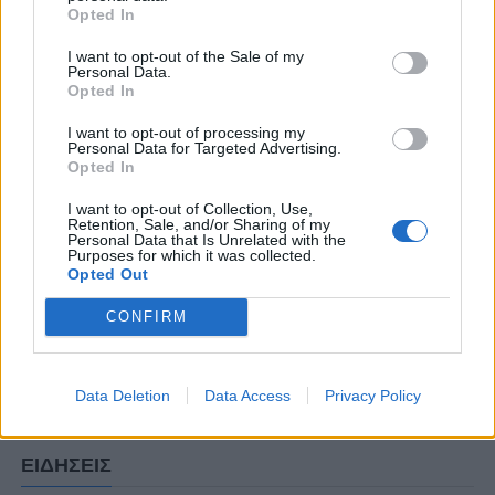
γήπεδο.” ήταν η πρώτη του δήλωση στο
Opted In
γραφείο τύπου της ομάδας».
I want to opt-out of the Sale of my
Personal Data.
Opted In
ΣΧΟΛΙΑΣΤΕ
I want to opt-out of processing my
Personal Data for Targeted Advertising.
Opted In
ΤΕΛΕΥΤΑΙΑ ΝΕΑ
I want to opt-out of Collection, Use,
Retention, Sale, and/or Sharing of my
Personal Data that Is Unrelated with the
ΤΜΗΜΑΤΑ ΥΠΟΔΟΜΗΣ
Purposes for which it was collected.
Ήττα για την Κ19 στην Κορυτσά-
Opted Out
Εξαιρετική η φιλοξενία των Αλβανών
CONFIRM
ΠΑΝΑΙΤΩΛΙΚΟΣ
Τα δεδομένα για τηλεοπτική κάλυψη
με Τρουά και Καλαμάτα
Data Deletion
Data Access
Privacy Policy
ΕΙΔΗΣΕΙΣ