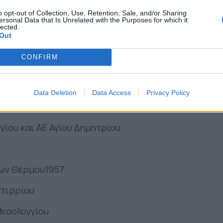
o opt-out of Collection, Use, Retention, Sale, and/or Sharing
ersonal Data that Is Unrelated with the Purposes for which it
lected.
Out
CONFIRM
Data Deletion
Data Access
Privacy Policy
κο έχουν κάνει το ρεπό τους
γίου και ΑΕ Αγίου Δημητρίου
ων Θέρμου1957
ντιρρίου
Μεσολογγίου