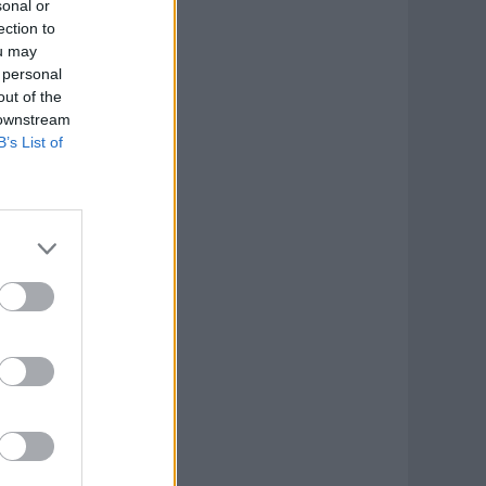
sonal or
ection to
ou may
 personal
out of the
 downstream
B’s List of