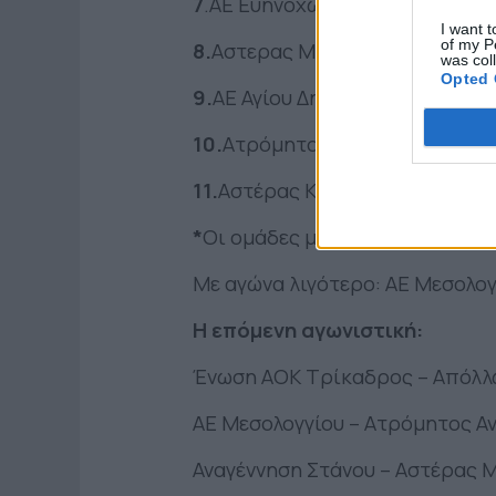
7
.ΑΕ Ευηνοχωρίου* 11
I want t
of my P
8.
Αστερας Μεσολογγίου* 11
was col
Opted 
9.
ΑΕ Αγίου Δημητρίου* 8
10.
Ατρόμητος Αντιρρίου* 6
11.
Αστέρας Καμαρούλας* 3
*
Οι ομάδες με τον έναν αστερίσ
Με αγώνα λιγότερο: ΑΕ Μεσολογ
Η επόμενη αγωνιστική:
Ένωση ΑΟΚ Τρίκαδρος – Απόλλ
ΑΕ Μεσολογγίου – Ατρόμητος Α
Αναγέννηση Στάνου – Αστέρας 