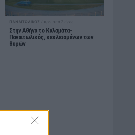
/ πριν από 2 ώρες
ΠΑΝΑΙΤΩΛΙΚΟΣ
Στην Αθήνα το Καλαμάτα-
Παναιτωλικός, κεκλεισμένων των
θυρών