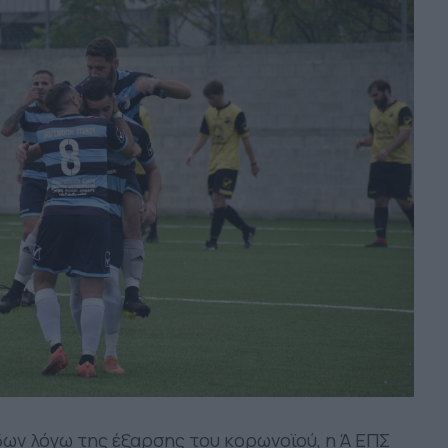
ων λόγω της έξαρσης του κορωνοϊού, η Ά ΕΠΣ