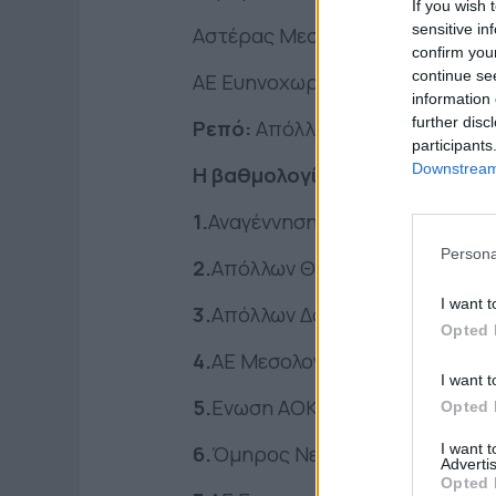
If you wish 
sensitive in
Αστέρας Μεσολογγίου – Απόλλω
confirm you
continue se
ΑΕ Ευηνοχωρίου – Όμηρος Νεο
information 
further disc
Ρεπό:
Απόλλων Θέρμου 1957
participants
Downstream 
Η βαθμολογία:
1.
Αναγέννηση Στάνου* 23
Persona
2.
Απόλλων Θέρμου 1957 21
I want t
3.
Απόλλων Δοκιμίου* 19
Opted 
4.
ΑΕ Μεσολογγίου* 16
I want t
5.
Ενωση ΑΟΚ Τρίκαρδος* 11
Opted 
I want 
6.
Όμηρος Νεοχωρίου* 11
Advertis
Opted 