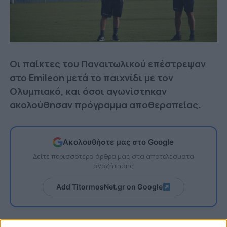
Οι παίκτες του Παναιτωλικού επέστρεψαν
στο Emileon μετά το παιχνίδι με τον
Ολυμπιακό, και όσοι αγωνίστηκαν
ακολούθησαν πρόγραμμα αποθεραπείας.
Ακολουθήστε μας στο Google
Δείτε περισσότερα άρθρα μας στα αποτελέσματα
αναζήτησης
Add TitormosNet.gr on Google