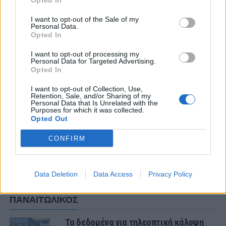
θα είναι απογευματινές.
Opted In
I want to opt-out of the Sale of my
Personal Data.
Opted In
ΣΧΟΛΙΑΣΤΕ
I want to opt-out of processing my
Personal Data for Targeted Advertising.
Opted In
ΤΕΛΕΥΤΑΙΑ ΝΕΑ
I want to opt-out of Collection, Use,
Retention, Sale, and/or Sharing of my
ΤΜΗΜΑΤΑ ΥΠΟΔΟΜΗΣ
Personal Data that Is Unrelated with the
Ήττα για την Κ19 στην Κορυτσά-
Purposes for which it was collected.
Εξαιρετική η φιλοξενία των Αλβανών
Opted Out
CONFIRM
ΠΑΝΑΙΤΩΛΙΚΟΣ
Τα δεδομένα για τηλεοπτική κάλυψη
με Τρουά και Καλαμάτα
Data Deletion
Data Access
Privacy Policy
ΠΑΝΑΙΤΩΛΙΚΟΣ
Τα δεδομένα για τηλεοπτική κάλυψη