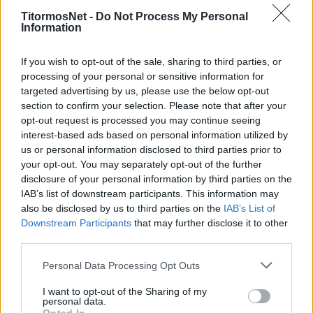
Την δουλειά ενόψει Αστέρα ξεκίνησε ο
TitormosNet -
Do Not Process My Personal
Τίτορμος με την σημερινή, απογευματινή
Information
προπόνηση να είναι σε πιο ήρεμους ρυθμούς.
If you wish to opt-out of the sale, sharing to third parties, or
Οι ποδοσφαιριστές που αγωνίστηκαν στο
processing of your personal or sensitive information for
Φάληρο πήγαν πιο συντηρητικά, ενώ για τους
targeted advertising by us, please use the below opt-out
υπόλοιπους το πρόγραμμα κινήθηκε
section to confirm your selection. Please note that after your
opt-out request is processed you may continue seeing
εντονότερα.
interest-based ads based on personal information utilized by
us or personal information disclosed to third parties prior to
Κανονικά προπονήθηκαν οι Παντελάκης και
your opt-out. You may separately opt-out of the further
Μπακάκης, ουδέν πρόβλημα με Τσελίκοβιτς
disclosure of your personal information by third parties on the
(καθαρά προληπτικά έμεινε εκτός με
IAB’s list of downstream participants. This information may
Ολυμπιακό), άπαντες αναμένεται να είναι
also be disclosed by us to third parties on the
IAB’s List of
Downstream Participants
that may further disclose it to other
διαθέσιμοι, ενώ ο άτυχος Πάλμα
third parties.
(τραυματίστηκε εκ νέου στην προπόνηση της
περασμένης Τρίτης) συνεχίζει θεραπεία.
Personal Data Processing Opt Outs
I want to opt-out of the Sharing of my
Οι προπονήσεις μέχρι το τέλος της εβδομάδας
personal data.