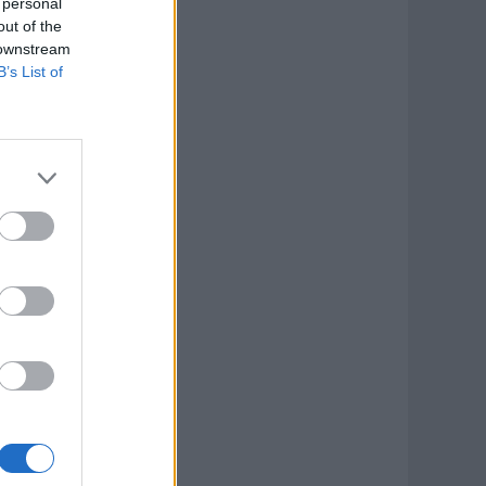
 personal
out of the
 downstream
B’s List of