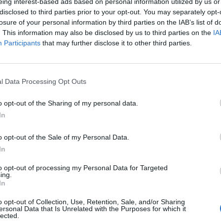
eing interest-based ads based on personal information utilized by us or
τική Επιτροπή αοφάσισε την επανεκκίνηση της
disclosed to third parties prior to your opt-out. You may separately opt-
αρτίου.
losure of your personal information by third parties on the IAB’s list of
. This information may also be disclosed by us to third parties on the
IA
ική
Participants
that may further disclose it to other third parties.
νική θα ισχύσουν τα εξής:
 του πρωταθλήματος θα δημιουργηθούν 2
l Data Processing Opt Outs
0 ομάδες) με γεωγραφικά κριτήρια (Βορράς-
o opt-out of the Sharing of my personal data.
από κάθε όμιλο (σύνολο 4 ομάδες) που θα
In
o opt-out of the Sale of my Personal Data.
ήλωσαν 129 ομάδες συμμετοχή και θα ισχύσει ότι
In
βιβασμό και υποβιβασμό.
to opt-out of processing my Personal Data for Targeted
υπάρξει αφορά στο άρθρο 15.4 παράγραφος III
ing.
In
που θα διεξαχθούν θα είναι διπλοί (εντός –
αχθούν δέκα (10) αγωνιστικές σε κάθε Όμιλο».
o opt-out of Collection, Use, Retention, Sale, and/or Sharing
ersonal Data that Is Unrelated with the Purposes for which it
lected.