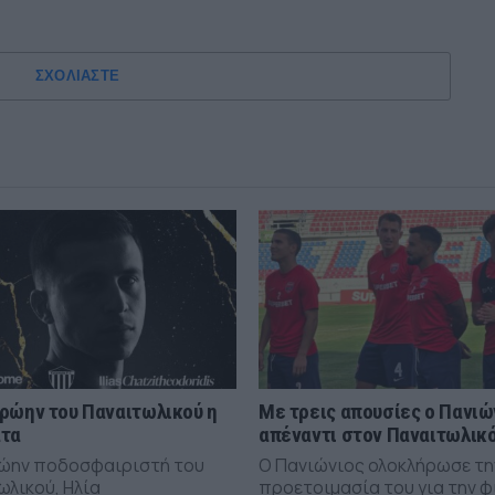
ΣΧΟΛΙΑΣΤΕ
ρώην του Παναιτωλικού η
Με τρεις απουσίες ο Πανιώ
άτα
απέναντι στον Παναιτωλικ
ώην ποδοσφαιριστή του
Ο Πανιώνιος ολοκλήρωσε τη
ωλικού, Ηλία
προετοιμασία του για την φ