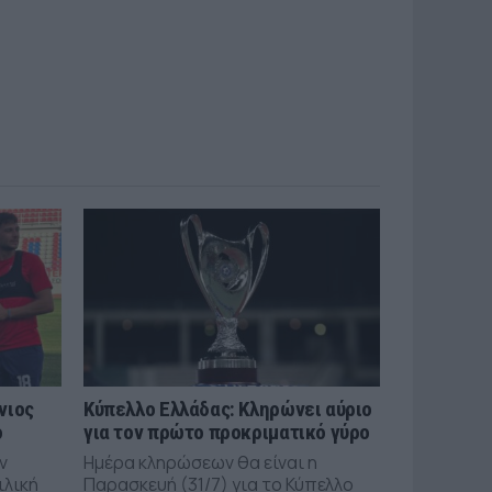
νιος
Κύπελλο Ελλάδας: Κληρώνει αύριο
ό
για τον πρώτο προκριματικό γύρο
ν
Ημέρα κληρώσεων θα είναι η
ιλική
Παρασκευή (31/7) για το Κύπελλο