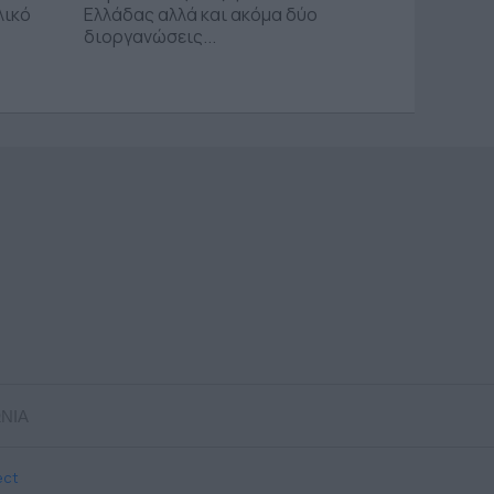
λικό
Ελλάδας αλλά και ακόμα δύο
διοργανώσεις...
ΝΙΑ
ect