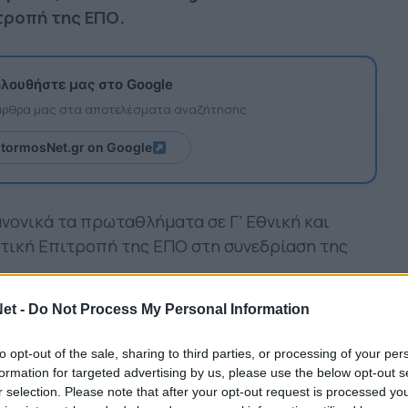
τροπή της ΕΠΟ.
λουθήστε μας στο Google
 άρθρα μας στα αποτελέσματα αναζήτησης
itormosNet.gr on Google
νονικά τα πρωταθλήματα σε Γ’ Εθνική και
στική Επιτροπή της ΕΠΟ στη συνεδρίαση της
τολή των προπονήσεων στις περιοχές που είναι
et -
Do Not Process My Personal Information
δεκτο λάθος των λοιμωξιολόγων το οποίο
θλητισμό, η Ομοσπονδία επιθυμεί την
to opt-out of the sale, sharing to third parties, or processing of your per
formation for targeted advertising by us, please use the below opt-out s
.
r selection. Please note that after your opt-out request is processed y