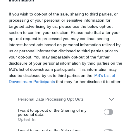
κρατούσαν ανάποδα τα γράμματα που θα
σχημάτιζαν το «No More», δηλαδή «όχι άλλο».
If you wish to opt-out of the sale, sharing to third parties, or
processing of your personal or sensitive information for
«Ψάχτηκαν» λίγο, το κατάλαβαν και εν τέλει
targeted advertising by us, please use the below opt-out
έγινε ο αναγραμματισμός. Σε κάθε περίπτωση
section to confirm your selection. Please note that after your
opt-out request is processed you may continue seeing
το… μήνυμα στάλθηκε.
interest-based ads based on personal information utilized by
us or personal information disclosed to third parties prior to
your opt-out. You may separately opt-out of the further
disclosure of your personal information by third parties on the
IAB’s list of downstream participants. This information may
also be disclosed by us to third parties on the
IAB’s List of
Downstream Participants
that may further disclose it to other
third parties.
Personal Data Processing Opt Outs
I want to opt-out of the Sharing of my
personal data.
Opted In
I want to opt-out of the Sale of my