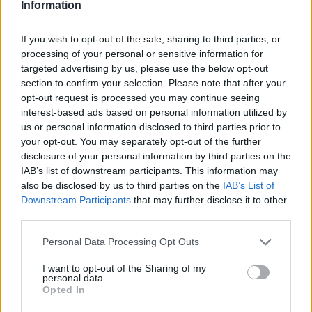
Information
Μετά την εξαιρετικά επιτυχημένη διοργάνωση
If you wish to opt-out of the sale, sharing to third parties, or
του Κυπέλλου Beach Volley προ διαστήματος,
processing of your personal or sensitive information for
σε συνδυασμό με τα θετικά μηνύματα σε
targeted advertising by us, please use the below opt-out
section to confirm your selection. Please note that after your
επίπεδο ακαδημιών, η διοίκηση του συλλόγου
opt-out request is processed you may continue seeing
παρουσιάζεται αποφασισμένη να προχωρήσει
interest-based ads based on personal information utilized by
σε ενίσχυση της γυναικείας ομάδας βόλεϊ που
us or personal information disclosed to third parties prior to
your opt-out. You may separately opt-out of the further
αγωνίζεται στην Β’ Εθνική Κατηγορία.
disclosure of your personal information by third parties on the
IAB’s list of downstream participants. This information may
Σύμφωνα με πληροφορίες, στα «σκαριά»
also be disclosed by us to third parties on the
IAB’s List of
βρίσκονται επαφές με τρεις παίκτριες.
Downstream Participants
that may further disclose it to other
Πρόκειται για βολεϊμπολίστριες που θα
third parties.
αποτελέσουν ουσιαστική αναβάθμιση του
Personal Data Processing Opt Outs
ρόστερ, με εμπειρία από υψηλότατο επίπεδο.
Οι όποιες εξελίξεις αναμένονται προσεχώς…
I want to opt-out of the Sharing of my
personal data.
Opted In