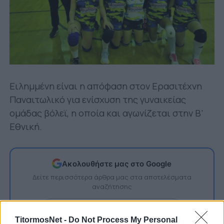
Ειλημμένη είναι η απόφαση στον Ερασιτέχνη
Παναιτωλικό για ενίσχυση της γυναικείας
ομάδας βόλεϊ, η οποία και αγωνίζεται στην Β’
Εθνική.
Ακολουθήστε μας στο Google
Δείτε περισσότερα άρθρα μας στα αποτελέσματα
αναζήτησης
Add TitormosNet.gr on Google
TitormosNet -
Do Not Process My Personal