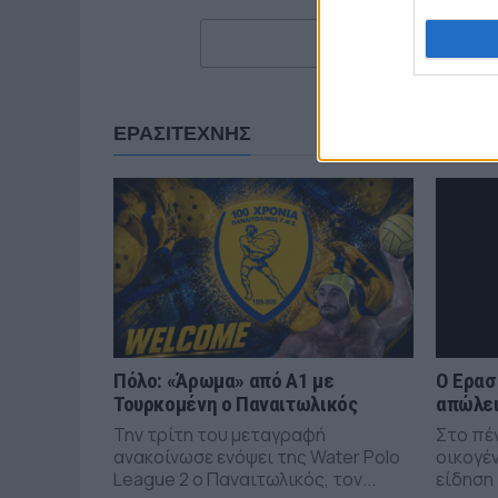
ΕΡΑΣΙΤΕΧΝΗΣ
Πόλο: «Άρωμα» από Α1 με
Ο Ερασ
Τουρκομένη ο Παναιτωλικός
απώλει
Την τρίτη του μεταγραφή
Στο πέ
ανακοίνωσε ενόψει της Water Polo
οικογέν
League 2 ο Παναιτωλικός, τον...
είδηση 