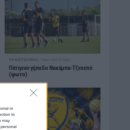
/ πριν από 5 ώρες
ΠΑΝΑΙΤΩΛΙΚΟΣ
Πάτησαν γήπεδο Νακάμπα-Τζενεπό
(φωτο)
sonal or
ection to
ou may
 personal