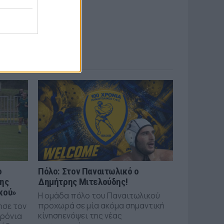
ο
Πόλο: Στον Παναιτωλικό ο
της
Δημήτρης Μιτελούδης!
κού»
Η ομάδα πόλο του Παναιτωλικού
προχωρά σε μία ακόμα σημαντική
ησε τον
κίνησηενόψει της νέας
χρόνια