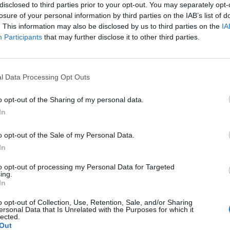
τέχνης Παναιτωλικός για τον θάνατο του
disclosed to third parties prior to your opt-out. You may separately opt-
ς έφυγε από ζωή την περασμένη Δευτέρα.
losure of your personal information by third parties on the IAB’s list of
. This information may also be disclosed by us to third parties on the
IA
Participants
that may further disclose it to other third parties.
λουθήστε μας στο Google
 άρθρα μας στα αποτελέσματα αναζήτησης
l Data Processing Opt Outs
itormosNet.gr on Google
o opt-out of the Sharing of my personal data.
In
ού ΓΦΣ:
o opt-out of the Sale of my Personal Data.
In
ναιτωλικού εκφράζει τα θερμά της
του εκλιπόντος
ενεργού μέλους των
to opt-out of processing my Personal Data for Targeted
ing.
λόγου Άγγελου Μάη.
In
 τον σκεπάσει».
o opt-out of Collection, Use, Retention, Sale, and/or Sharing
ersonal Data that Is Unrelated with the Purposes for which it
lected.
Out