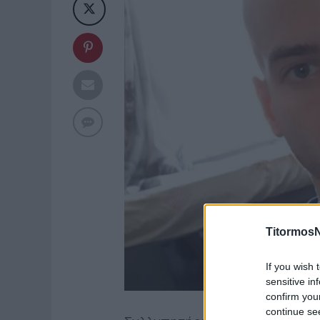
TitormosN
If you wish 
sensitive in
confirm you
continue se