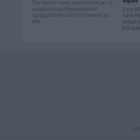
θυρών
Την πρώτη τους προπόνηση με τα
χρώματα του Παναιτωλικού
Στην Α
πραγματοποιούν στο Emileon τα
Καλλιθέ
νέα...
αναμέτ
Καλαμάτ
ΠΑ