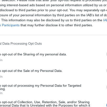
eing interest-based ads based on personal information utilized by us or
disclosed to third parties prior to your opt-out. You may separately opt-
λουθήστε μας στο Google
losure of your personal information by third parties on the IAB’s list of
. This information may also be disclosed by us to third parties on the
IA
 άρθρα μας στα αποτελέσματα αναζήτησης
Participants
that may further disclose it to other third parties.
itormosNet.gr on Google
l Data Processing Opt Outs
ο Σάββατο, θα έδινε τον τελευταίο αγώνα του
o opt-out of the Sharing of my personal data.
ορ της Πάσος Φερέιρα) και θα αποχωρούσε.
In
ο Πέδρο αγωνίστηκε βασικός, με το ματς να
o opt-out of the Sale of my Personal Data.
In
τον Παναιτωλικό, με τις συζητήσεις να
α. Θα μεταβεί στην Ελλάδα για τις τελικές
to opt-out of processing my Personal Data for Targeted
ing.
In
/εικοσιτετράωρα αναμένεται στο Αγρίνιο ώστε
o opt-out of Collection, Use, Retention, Sale, and/or Sharing
ersonal Data that Is Unrelated with the Purposes for which it