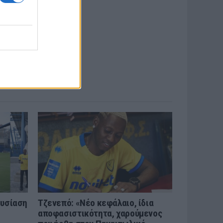
ουσίαση
Τζενεπό: «Νέο κεφάλαιο, ίδια
αποφασιστικότητα, χαρούμενος