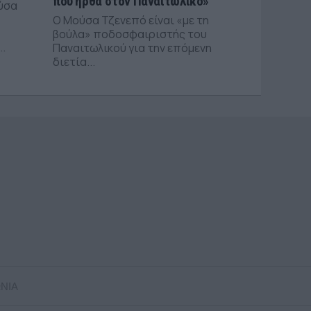
που ήρθα στον Παναιτωλικό»
ύσα
Ο Μούσα Τζενεπό είναι «με τη
βούλα» ποδοσφαιριστής του
..
Παναιτωλικού για την επόμενη
διετία...
ΝΙΑ