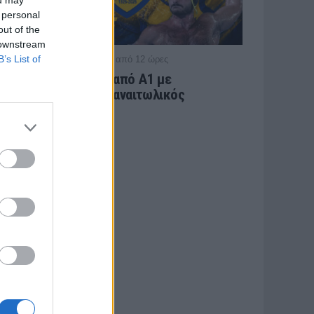
 personal
out of the
 downstream
B’s List of
/ πριν από 12 ώρες
ΕΡΑΣΙΤΕΧΝΗΣ
Πόλο: «Άρωμα» από Α1 με
Τουρκομένη ο Παναιτωλικός