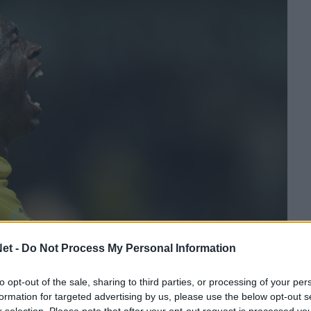
et -
Do Not Process My Personal Information
την Πάσος Φερέιρα έδωσε ο Ζοάο Πέδρο
25χρονος επιθετικός έρχεται στην Ελλάδα
to opt-out of the sale, sharing to third parties, or processing of your per
formation for targeted advertising by us, please use the below opt-out s
r selection. Please note that after your opt-out request is processed y