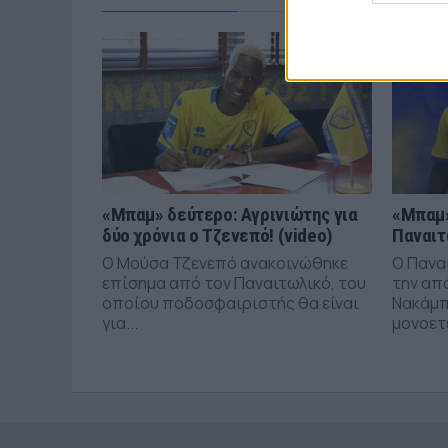
«Μπαμ» δεύτερο: Αγρινιώτης για
«Μπαμ»
δύο χρόνια ο Τζενεπό! (video)
Παναιτ
Ο Μούσα Τζενεπό ανακοινώθηκε
Ο Πανα
επίσημα από τον Παναιτωλικό, του
την απ
οποίου ποδοσφαιριστής θα είναι
Νακάμπ
για...
μονοετέ