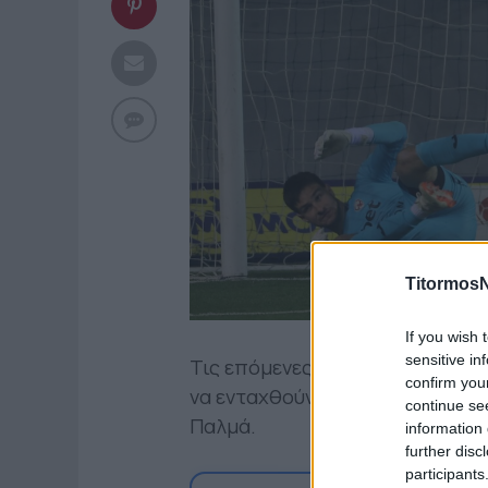
TitormosN
If you wish 
sensitive in
Τις επόμενες ώρες αναμένονται
confirm you
να ενταχθούν στις προπονήσεις
continue se
Παλμά.
information 
further disc
participants