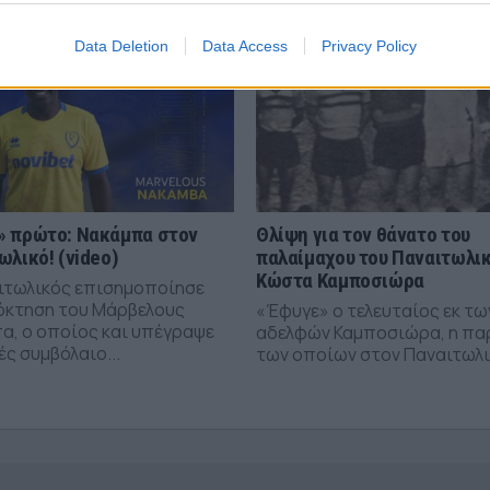
Data Deletion
Data Access
Privacy Policy
 πρώτο: Νακάμπα στον
Θλίψη για τον θάνατο του
ωλικό! (video)
παλαίμαχου του Παναιτωλικ
Κώστα Καμποσιώρα
ιτωλικός επισημοποίησε
όκτηση του Μάρβελους
«Έφυγε» ο τελευταίος εκ τω
α, ο οποίος και υπέγραψε
αδελφών Καμποσιώρα, η πα
ς συμβόλαιο...
των οποίων στον Παναιτωλικ