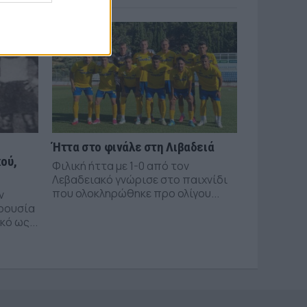
Ήττα στο φινάλε στη Λιβαδειά
ού,
Φιλική ήττα με 1-0 από τον
Λεβαδειακό γνώρισε στο παιχνίδι
που ολοκληρώθηκε προ ολίγου...
ν
ρουσία
ό ως...