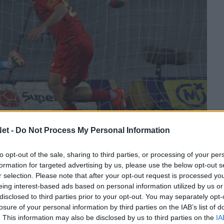
et -
Do Not Process My Personal Information
to opt-out of the sale, sharing to third parties, or processing of your per
formation for targeted advertising by us, please use the below opt-out s
 στο Αγρίνιο για να υπογράψουν συμβόλαια και
r selection. Please note that after your opt-out request is processed y
 οι Άντριγια Μαϊντέβατς και Φερμίν Ρουίθ
eing interest-based ads based on personal information utilized by us or
disclosed to third parties prior to your opt-out. You may separately opt-
losure of your personal information by third parties on the IAB’s list of
. This information may also be disclosed by us to third parties on the
IA