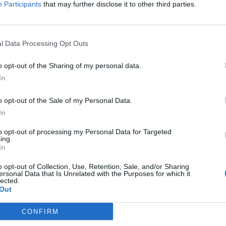
Participants
that may further disclose it to other third parties.
λουθήστε μας στο Google
 άρθρα μας στα αποτελέσματα αναζήτησης
itormosNet.gr on Google
l Data Processing Opt Outs
o opt-out of the Sharing of my personal data.
In
Βελιγράδι για την χώρα μας ενώ ο Ισπανός
λ. Βενιζέλος».
o opt-out of the Sale of my Personal Data.
In
ραίτητες εργομετρικές εξετάσεις και
εση του Γιάννη Πετράκη.
to opt-out of processing my Personal Data for Targeted
ing.
In
o opt-out of Collection, Use, Retention, Sale, and/or Sharing
ersonal Data that Is Unrelated with the Purposes for which it
lected.
ΣΧΟΛΙΑΣΤΕ
Out
CONFIRM