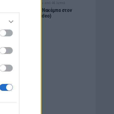
/ πριν από 46 λεπτά
ΠΑΝΑΙΤΩΛΙΚΟΣ
«Μπαμ» πρώτο: Νακάμπα στον
Παναιτωλικό! (video)