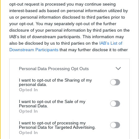
υποδοχή. Τα χαμόγελά τους φαίνονταν πλατιά
opt-out request is processed you may continue seeing
από τα παράθυρα του λεωφορείου.
interest-based ads based on personal information utilized by
us or personal information disclosed to third parties prior to
Μάλιστα, ο Χρήστος Μπελεβώνης, παιδί του
your opt-out. You may separately opt-out of the further
Παναιτωλικού από τα γεννοφάσκια του,
disclosure of your personal information by third parties on the
IAB’s list of downstream participants. This information may
ανέβασε στα κοινωνικά δίκτυα ένα σύντομο
also be disclosed by us to third parties on the
IAB’s List of
βίντεο. Η οπτική του… πώς το έζησαν οι
Downstream Participants
that may further disclose it to other
παίκτες από μέσα!
third parties.
Personal Data Processing Opt Outs
I want to opt-out of the Sharing of my
personal data.
Opted In
I want to opt-out of the Sale of my
Personal Data.
Opted In
I want to opt-out of processing my
Personal Data for Targeted Advertising.
Opted In