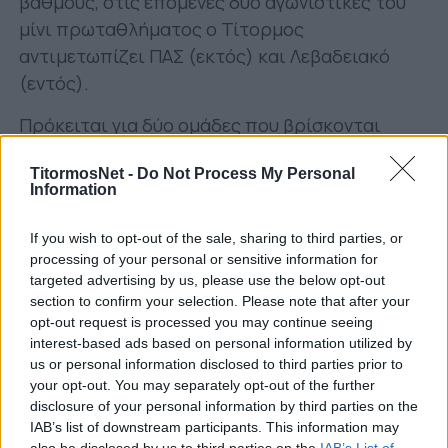
βαθμούς, στις επόμενες δύο αγωνιστικές του
μίνι πρωταθλήματος ο Τίτορμος
αντιμετωπίζει ΠΑΣ (εκτός) και Λεβαδειακό
(εντός).
Πρόκειται για δύο ομάδες που βρίσκονται
αντιμέτωπες με το φάσμα του υποβιβασμού,
TitormosNet -
Do Not Process My Personal
επομένως το κίνητρο είναι υψηλό.
Information
Αρχής γενομένης από το ματς των Ιωαννίνων,
If you wish to opt-out of the sale, sharing to third parties, or
μετά τη διακοπή του Πάσχα, σε ενδεχόμενη
processing of your personal or sensitive information for
ήττα ο Παναιτωλικός μπορεί να δει την
targeted advertising by us, please use the below opt-out
διαφορά από τη ζώνη του υποβιβασμού να
section to confirm your selection. Please note that after your
opt-out request is processed you may continue seeing
«πέφτει» ακόμη και στους τέσσερις βαθμούς.
interest-based ads based on personal information utilized by
us or personal information disclosed to third parties prior to
Ασφαλώς, όσο περνούν οι αγωνιστικές και οι
your opt-out. You may separately opt-out of the further
νίκες δεν έρχονται και η ψυχολογία
disclosure of your personal information by third parties on the
επηρεάζεται αντιστοίχως. Επομένως, είναι
IAB’s list of downstream participants. This information may