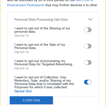
σημαντικό ο Παναιτωλικός να ξεμπλέξει άμεσα,
also be disclosed by us to third parties on the
IAB’s List of
Downstream Participants
that may further disclose it to other
παίρνοντας τους βαθμούς που χρειάζεται.
third parties.
Η εικόνα του στα Play Outs είναι τέτοιο που
Personal Data Processing Opt Outs
πολλοί αμφιβάλλουν για το πόσο εύκολα θα τα
I want to opt-out of the Sharing of my
καταφέρει. Στο χέρι Αναστασίου και παικτών
personal data.
να κάνουν αυτό που εδώ και καιρό δείχνουν ότι
Opted In
δεν μπορούν, να νικήσουν. Κυρίως στο Αγρίνιο.
I want to opt-out of the Sale of my
Personal Data.
Σε ίδια μοίρα με τον Παναιτωλικό είναι και ο
Opted In
Αστέρας Τρίπολης. Ο οποίος μάλιστα σήμερα
I want to opt-out of processing my
Personal Data for Targeted Advertising.
έλυσε τη συνεργασία του με τον Άκη
Opted In
Μάντζιο
.
I want to opt-out of Collection, Use,
Retention, Sale, and/or Sharing of my
Personal Data that Is Unrelated with the
Purposes for which it was collected.
Opted Out
3 COMMENTS
CONFIRM