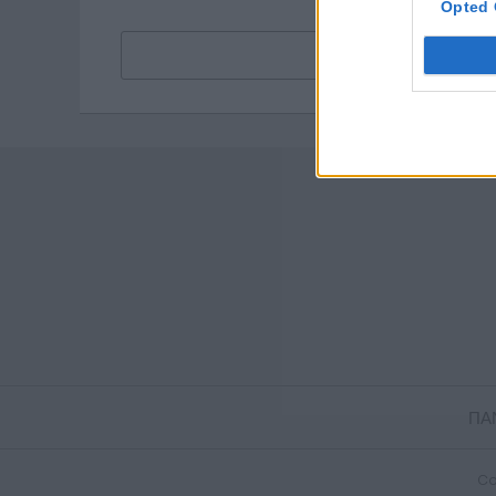
Opted 
ΠΑ
Co