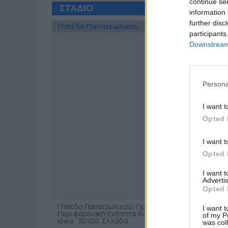
continue se
ΣΤΑΔΙΟ
information 
further disc
Γήπεδο Παναιτωλικού
participants
Downstream 
Persona
I want t
Opted 
I want t
Opted 
I want 
Advertis
Opted 
Γήπεδο Παναιτωλικού, Προυσιωτίσσης, Εργατικές Κ
I want t
Περιφερειακή Ενότητα Αιτωλοακαρνανίας, Περιφέ
of my P
Ιόνιο, 30100, Ελλάδα
was col