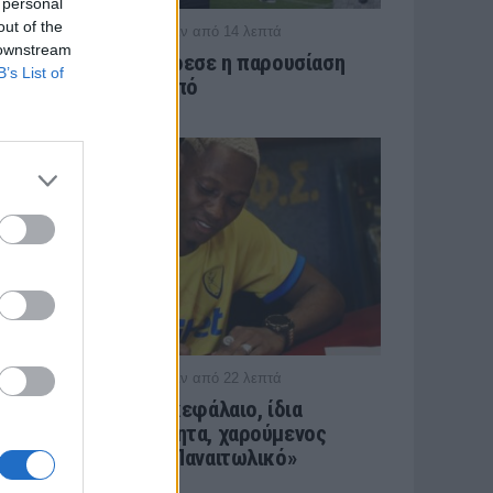
 personal
out of the
/ πριν από 14 λεπτά
ΠΑΝΑΙΤΩΛΙΚΟΣ
 downstream
Ξεχώρισε και άρεσε η παρουσίαση
B’s List of
Νακάμπα-Τζενεπό
/ πριν από 22 λεπτά
ΠΑΝΑΙΤΩΛΙΚΟΣ
Τζενεπό: «Νέο κεφάλαιο, ίδια
αποφασιστικότητα, χαρούμενος
που ήρθα στον Παναιτωλικό»