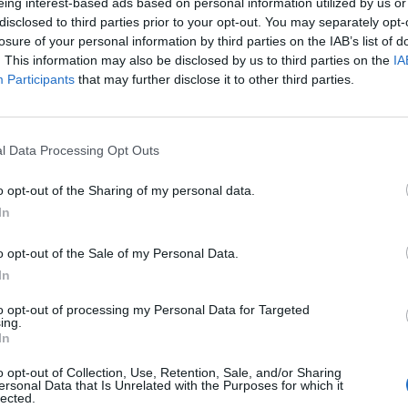
eing interest-based ads based on personal information utilized by us or
disclosed to third parties prior to your opt-out. You may separately opt-
losure of your personal information by third parties on the IAB’s list of
. This information may also be disclosed by us to third parties on the
IA
Participants
that may further disclose it to other third parties.
l Data Processing Opt Outs
o opt-out of the Sharing of my personal data.
In
o opt-out of the Sale of my Personal Data.
In
to opt-out of processing my Personal Data for Targeted
ing.
In
ατοικίες, Κοινότητα Αγρινίου, Αγρίνιο, Δήμος Αγρινίου,
o opt-out of Collection, Use, Retention, Sale, and/or Sharing
ρεια Δυτικής Ελλάδας, Πελοπόννησος, Δυτική Ελλάδα και
ersonal Data that Is Unrelated with the Purposes for which it
lected.