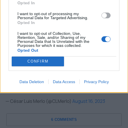
Opted In
Facundo Pérez se va de
Lanús a Grecia.
I want to opt-out of processing my
Personal Data for Targeted Advertising.
El club lo cede a préstamo
Opted In
por un año con cargo y con
I want to opt-out of Collection, Use,
Retention, Sale, and/or Sharing of my
opción de compra al
Personal Data that Is Unrelated with the
Purposes for which it was collected.
Panetolikos. Mañana viaja
Opted Out
para hacerse la revisión
CONFIRM
médica y firmar contrato.
#TratoHecho
Data Deletion
Data Access
Privacy Policy
pic.twitter.com/tyGIi7Seml
— César Luis Merlo (@CLMerlo)
August 16, 2023
6 COMMENTS