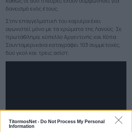
καθώς οι δύο πλευρές έχουν συμφωνήσει για
δανεισμό ενός έτους.
Στην επαγγελματική του καριέρα έχει
αγωνιστεί μόνο με τα χρώματα της Λανούς. Σε
πρωτάθλημα, κύπελλο Αργεντινής και Κόπα
Σουνταμερικάνα καταγράφει 103 συμμετοχές,
δύο γκολ και τρεις ασίστ.
TitormosNet -
Do Not Process My Personal
Information