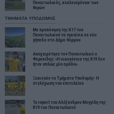
Παναιτωλικός, κεκλεισμένων των
θυρών
ΤΜΗΜΑΤΑ ΥΠΟΔΟΜΗΣ
Με προπόνηση της Κ17 του
Παναιτωλικού τα εγκαίνια σε νέο
γήπεδο στο Δήμο Θέρμου
Αποχαιρέτησε τον Παναιτωλικό ο
Φερεκίδης: «Η οικογένεια της Κ19 δεν
ήταν απλώς μία ομάδα»
Ξεκινούν τα Τμήματα Υποδομής- Η
στελέχωση του επιτελείου
Το report του Αλέξανδρου Μεγγίδη της
Κ19 του Παναιτωλικού