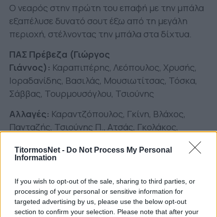
Ο νεαρός στην πρώτη του επαφή με την μπάλα
εξαπέλυσε δυνατό σουτ έξω από τη μεγάλη
περιοχή, στέλνοντας την μπάλα στα δίχτυα.
ΠΑΣ Πρέβεζα (Γιώργος
Γιάννος):
Καραπιπέρης, Λεόπουλος, Χρυσής,
Ιοραδανίδης, Βασιλάς, Μουσιωτίτσας, Τόσκα,
Σάββας, Τουρμουσόγλου, Τσιούνης
Αλλαγές:
Καραντζόπουλος, Γκίνη, Βλάχος,
Πανταζής, Τσιούνης Π., Ατσάς, Γκολάκος,
Τουλκερίδης, Γεωργουσόπουλος, Κοτσαντής,
TitormosNet -
Do Not Process My Personal
Ιασωνίδης, Αργύρης, Σκαμνέλος
Information
Παναιτωλικός Κ19 (Χρήστος
If you wish to opt-out of the sale, sharing to third parties, or
Ζαπάντης):
Σπούδας, Καρκαμάνης,
processing of your personal or sensitive information for
Δρακόπουλος, Αδαμόπουλος, Λαζαρίδης,
targeted advertising by us, please use the below opt-out
Γερνάς, Ayub, Βέργος, Αλμπάνης, Bizi,
section to confirm your selection. Please note that after your