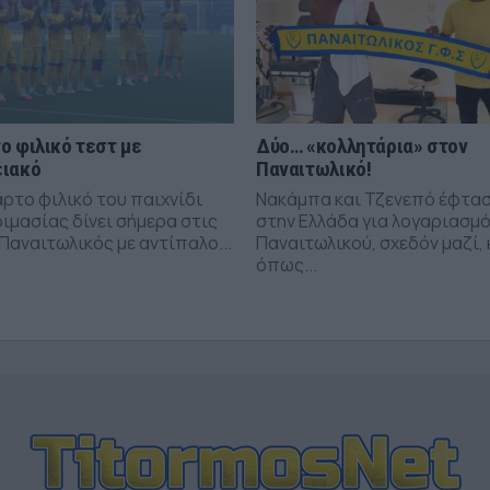
ο φιλικό τεστ με
Δύο… «κολλητάρια» στον
ιακό
Παναιτωλικό!
αρτο φιλικό του παιχνίδι
Νακάμπα και Τζενεπό έφτα
ιμασίας δίνει σήμερα στις
στην Ελλάδα για λογαριασμό
 Παναιτωλικός με αντίπαλο...
Παναιτωλικού, σχεδόν μαζί, 
όπως...