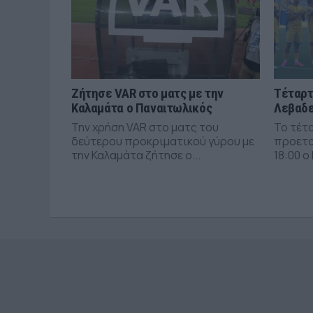
Ζήτησε VAR στο ματς με την
Τέταρτ
Καλαμάτα ο Παναιτωλικός
Λεβαδε
Την χρήση VAR στο ματς του
Το τέτ
δεύτερου προκριματικού γύρου με
προετο
την Καλαμάτα ζήτησε ο...
18:00 ο