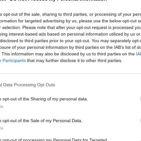
ις εγκαταστάσεις του Emileon συνέχισε την
δι με τον ΠΑΣ Γιάννινα ο Παναιτωλικός.
to opt-out of the sale, sharing to third parties, or processing of your per
formation for targeted advertising by us, please use the below opt-out s
r selection. Please note that after your opt-out request is processed y
eing interest-based ads based on personal information utilized by us or
λουθήστε μας στο Google
disclosed to third parties prior to your opt-out. You may separately opt-
 άρθρα μας στα αποτελέσματα αναζήτησης
losure of your personal information by third parties on the IAB’s list of
. This information may also be disclosed by us to third parties on the
IA
itormosNet.gr on Google
Participants
that may further disclose it to other third parties.
ύρερ και σε «βαριά» ατμόσφαιρα,
ένεκα του
l Data Processing Opt Outs
οπονήθηκαν οι Αγρινιώτες. Με έμφαση στην
παιχνιδιού.
o opt-out of the Sharing of my personal data.
In
ι σε αρκετές δοκιμές. Ως εκ τούτου τη
 μπορεί να μιλήσει με σιγουριά για την επιλογή
o opt-out of the Sale of my Personal Data.
την βασική ενδεκάδα, πλην του ιδίου και των
In
to opt-out of processing my Personal Data for Targeted