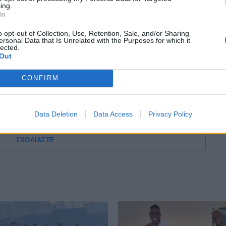
ing.
εί σε φουλ ρυθμούς και βάζει υποψηφιότητα
In
. Αντίθετα, ο Μάριος Οικονόμου
παρότι χθες
o opt-out of Collection, Use, Retention, Sale, and/or Sharing
ersonal Data that Is Unrelated with the Purposes for which it
ρα δεν ακολούθησε το πλήρες πρόγραμμα,
lected.
ον ορθό μηριαίο.
Out
α διεξαχθεί ξανά απογευματινές ώρες (19:00
CONFIRM
Data Deletion
Data Access
Privacy Policy
ΣΧΟΛΙΑΣΤΕ