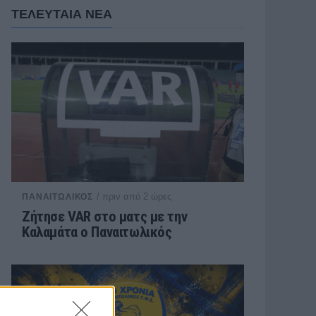
ΤΕΛΕΥΤΑΙΑ ΝΕΑ
/ πριν από 2 ώρες
ΠΑΝΑΙΤΩΛΙΚΟΣ
Ζήτησε VAR στο ματς με την
Καλαμάτα ο Παναιτωλικός