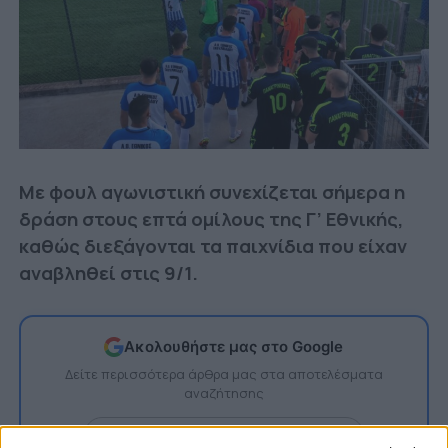
Με φουλ αγωνιστική συνεχίζεται σήμερα η
δράση στους επτά ομίλους της Γ’ Εθνικής,
καθώς διεξάγονται τα παιχνίδια που είχαν
αναβληθεί στις 9/1.
Ακολουθήστε μας στο Google
Δείτε περισσότερα άρθρα μας στα αποτελέσματα
αναζήτησης
Add TitormosNet.gr on Google