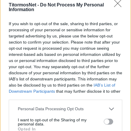
TitormosNet -
Do Not Process My Personal
Information
Βέβαια, δεν λείπουν τα προβλήματα, καθώς
If you wish to opt-out of the sale, sharing to third parties, or
τέσσερα παιχνίδια αναβλήθηκαν λόγω
processing of your personal or sensitive information for
κρουσμάτων.
targeted advertising by us, please use the below opt-out
section to confirm your selection. Please note that after your
Αναλυτικά το πρόγραμμα στον 4ο όμιλο:
opt-out request is processed you may continue seeing
interest-based ads based on personal information utilized by
13η αγωνιστική
us or personal information disclosed to third parties prior to
your opt-out. You may separately opt-out of the further
Αίας Γαστούνης-Τηλυκράτης
disclosure of your personal information by third parties on the
IAB’s list of downstream participants. This information may
Παναγρινιακός-Παναιγιάλειος
also be disclosed by us to third parties on the
IAB’s List of
Διαγόρας Βραχνεΐκων-ΑΟ Διαβολιτσίου
Downstream Participants
that may further disclose it to other
Αναγέννηση Άρτας-Παναχαϊκή
third parties.
Ναυπακτιακός Αστέρας-ΠΑΟ Βάρδας
Personal Data Processing Opt Outs
Αμβρακικός Λουτρού-Αχέρων Καναλακίου 0-3
α.α.
I want to opt-out of the Sharing of my
personal data.
Ρεπό:
Εθνικός Σκουλικάδου
Opted In