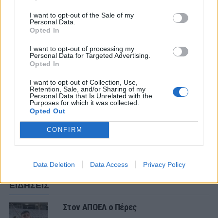
I want to opt-out of the Sale of my
Personal Data.
Opted In
ΣΧΟΛΙΑΣΤΕ
I want to opt-out of processing my
Personal Data for Targeted Advertising.
Opted In
ΤΕΛΕΥΤΑΙΑ ΝΕΑ
I want to opt-out of Collection, Use,
ΠΑΝΑΙΤΩΛΙΚΟΣ
Retention, Sale, and/or Sharing of my
Ο υπέροχος Μάρβελους Νακάμπα
Personal Data that Is Unrelated with the
Purposes for which it was collected.
Opted Out
CONFIRM
ΠΑΝΑΙΤΩΛΙΚΟΣ
Πάτησαν γήπεδο Νακάμπα-Τζενεπό
(φωτο)
Data Deletion
Data Access
Privacy Policy
ΕΙΔΗΣΕΙΣ
Στον ΑΠΟΕΛ ο Πέρες