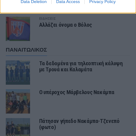
με Τρουά και Καλαμάτα
Data Deletion
Data Access
Privacy Policy
ΕΙΔΗΣΕΙΣ
Αλλάζει όνομα ο Βόλος
ΠΑΝΑΙΤΩΛΙΚΟΣ
Τα δεδομένα για τηλεοπτική κάλυψη
με Τρουά και Καλαμάτα
Ο υπέροχος Μάρβελους Νακάμπα
Πάτησαν γήπεδο Νακάμπα-Τζενεπό
(φωτο)