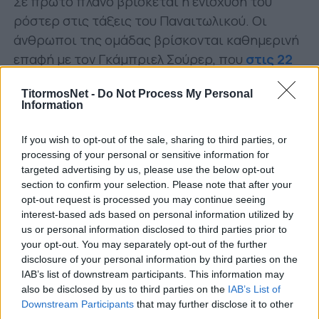
Σε πρώτο πλάνο βρίσκεται η ενίσχυση του
ρόστερ στις τάξεις του Παναιτωλικού. Οι
άνθρωποι της ομάδας βρίσκονται καθημερινή
επαφή με τον Γκάμπριελ Σούρερ, που
στις 22
Ιουνίου αναμένεται στην Ελλάδα
.
TitormosNet -
Do Not Process My Personal
Οι μεταγραφικές ανάγκες είναι δεδομένα
Information
αρκετές, καθώς οι αποχωρήσεις είναι εξίσου
If you wish to opt-out of the sale, sharing to third parties, or
αρκετές (και σημαντικές). Και δεν μιλάμε μόνο
processing of your personal or sensitive information for
για ποδοσφαιριστές τα συμβόλαια των οποίων
targeted advertising by us, please use the below opt-out
εκπνέουν, αλλά και για περιπτώσεις που θα
section to confirm your selection. Please note that after your
opt-out request is processed you may continue seeing
κληθούν να λύσουν συμβόλαιο.
interest-based ads based on personal information utilized by
us or personal information disclosed to third parties prior to
Πιο προχωρημένες φαίνεται να είναι οι
your opt-out. You may separately opt-out of the further
υποθέσεις στόπερ και χαφ, με επαφές με
disclosure of your personal information by third parties on the
συγκεκριμένους στόχους να είναι σε εξέλιξη.
IAB’s list of downstream participants. This information may
Παράλληλα, στις άμεσες προτεραιότητες
also be disclosed by us to third parties on the
IAB’s List of
Downstream Participants
that may further disclose it to other
συγκαταλέγεται η απόκτηση ενός εξτρέμ κι