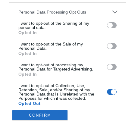
third parties.
ενός αριστερού μπακ.
Personal Data Processing Opt Outs
Το ζητούμενο για τον Παναιτωλικό είναι να
I want to opt-out of the Sharing of my
μπει σε διαδικασία… ανακοινώσεων εντός των
personal data.
ημερών που έρχονται, δεδομένου ότι στις 26
Opted In
Ιουνίου είναι προγραμματισμένη η πρώτη
I want to opt-out of the Sale of my
Personal Data.
συγκέντρωση της ομάδας για τη νέα σεζόν, με
Opted In
τις εξετάσεις να έπονται (μέχρι τις 29 του
μήνα).
I want to opt-out of processing my
Personal Data for Targeted Advertising.
Opted In
I want to opt-out of Collection, Use,
Retention, Sale, and/or Sharing of my
1 COMMENT
Personal Data that Is Unrelated with the
Purposes for which it was collected.
Opted Out
ΤΕΛΕΥΤΑΙΑ ΝΕΑ
CONFIRM
ΠΑΝΑΙΤΩΛΙΚΟΣ
Τα δεδομένα για τηλεοπτική κάλυψη