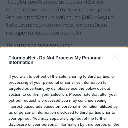
Η ομάδα του Αγρινίου αντιμετωπίζει τον
πρωτοπόρο Τηλυκράτη. Καλείται να ψάξει
θετικό αποτέλεσμα, καθότι τα βαθμολογικά
δεδομένα έχουν καταστήσει την υπόθεση
παραμονή εξαιρετικά δύσκολη.
Τα ματς της αγωνιστικής:
ΑΠΣ Ζάκυνθος-ΠΟ Φήκης
(11:00)
TitormosNet -
Do Not Process My Personal
Information
Χαλκίδα-ΑΕ Λευκίμμης
(13:00)
Τρίκαλα-ΑΟ Υπάτου
If you wish to opt-out of the sale, sharing to third parties, or
Αστέρας Πετριτή-Ναυπακτιακός Αστέρας
processing of your personal or sensitive information for
Τηλυκράτης Λευκάδας-Παναγρινιακός
targeted advertising by us, please use the below opt-out
Απόλλων Πάργας-Πανελευσινιακός
section to confirm your selection. Please note that after your
opt-out request is processed you may continue seeing
Βύζας Μεγάρων-Διγενής Νεοχωρίου
(12/3 –
interest-based ads based on personal information utilized by
15:00)
us or personal information disclosed to third parties prior to
your opt-out. You may separately opt-out of the further
Η βαθμολογία του 3ου ομίλου στη Γ’
disclosure of your personal information by third parties on the