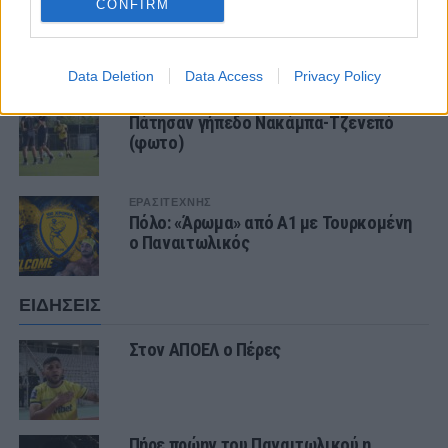
CONFIRM
ΤΕΛΕΥΤΑΙΑ ΝΕΑ
Data Deletion
Data Access
Privacy Policy
ΠΑΝΑΙΤΩΛΙΚΟΣ
Πάτησαν γήπεδο Νακάμπα-Τζενεπό
(φωτο)
ΕΡΑΣΙΤΕΧΝΗΣ
Πόλο: «Άρωμα» από Α1 με Τουρκομένη
ο Παναιτωλικός
ΕΙΔΗΣΕΙΣ
Στον ΑΠΟΕΛ ο Πέρες
Πήρε πρώην του Παναιτωλικού η