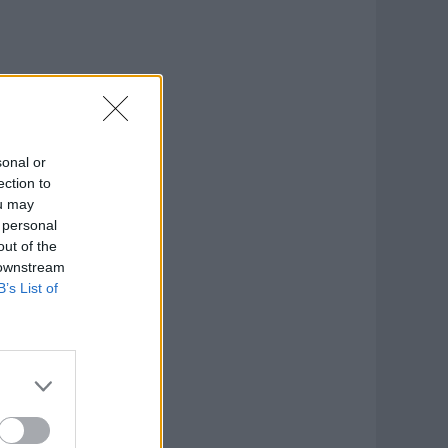
sonal or
ection to
ou may
 personal
out of the
 downstream
B’s List of