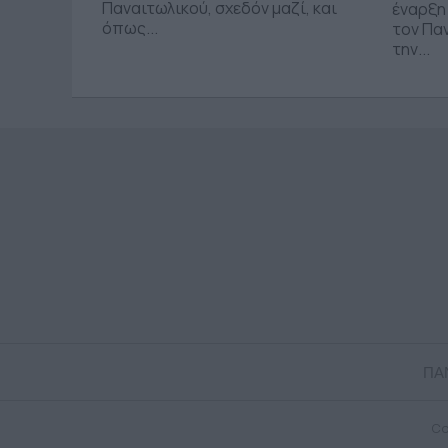
Παναιτωλικού, σχεδόν μαζί, και
έναρξη
όπως...
τον Πα
την...
ΠΑ
Co