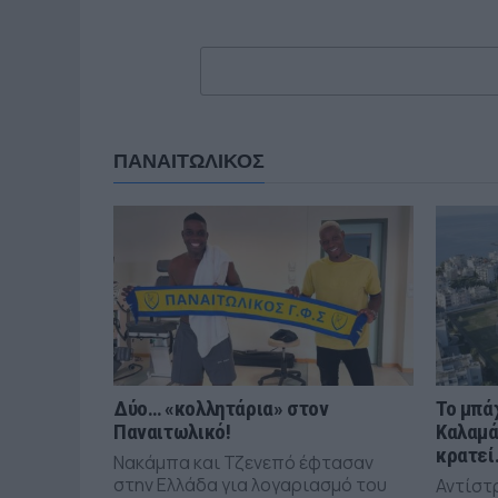
ΠΑΝΑΙΤΩΛΙΚΟΣ
Δύο… «κολλητάρια» στον
Το μπά
Παναιτωλικό!
Καλαμά
κρατεί
Νακάμπα και Τζενεπό έφτασαν
στην Ελλάδα για λογαριασμό του
Αντίστ