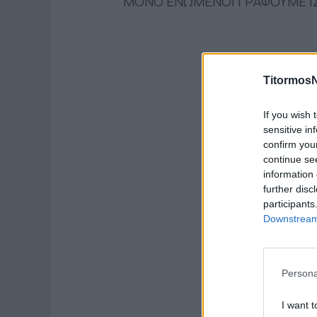
ΜΟΝΟ ΕΝΩΜΕΝΟΙ ΓΡΑΦΟΥΜΕ ΙΣΤ
TitormosN
If you wish 
sensitive in
confirm you
continue se
information 
further disc
participants
Downstream 
Persona
I want t