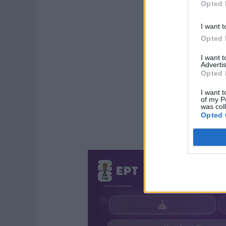
Opted 
I want t
Opted 
I want 
Advertis
Opted 
I want t
of my P
was col
Opted 