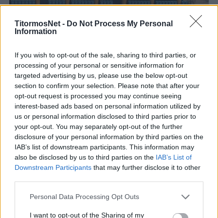
TitormosNet -
Do Not Process My Personal
Information
If you wish to opt-out of the sale, sharing to third parties, or
processing of your personal or sensitive information for
targeted advertising by us, please use the below opt-out
section to confirm your selection. Please note that after your
opt-out request is processed you may continue seeing
interest-based ads based on personal information utilized by
Η νίκη ήρθε, και τα χαμόγελα πλατιά σε όλους
us or personal information disclosed to third parties prior to
μας. Σίγουρα και ο Γιώργος από εκεί ψηλά θα
your opt-out. You may separately opt-out of the further
disclosure of your personal information by third parties on the
χαμογέλασε κι αυτός. Ο Τραϊανός Δέλλας του
IAB’s list of downstream participants. This information may
αφιέρωσε τη νίκη από μεριάς Παναιτωλικού.
also be disclosed by us to third parties on the
IAB’s List of
Του συλλόγου που λάτρευε. Ελαφρύ το χώμα.
Downstream Participants
that may further disclose it to other
third parties.
Το «αντίο» της Θύρας 6, όπως αναρτήθηκε στα
κοινωνικά δίκτυα:
Personal Data Processing Opt Outs
I want to opt-out of the Sharing of my