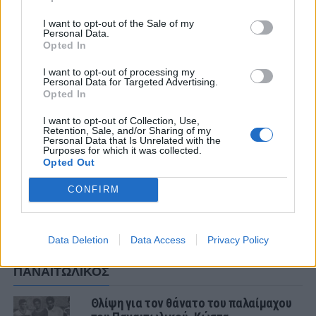
I want to opt-out of the Sale of my
Personal Data.
Opted In
ΣΧΟΛΙΑΣΤΕ
I want to opt-out of processing my
Personal Data for Targeted Advertising.
Opted In
ΤΕΛΕΥΤΑΙΑ ΝΕΑ
I want to opt-out of Collection, Use,
ΠΑΝΑΙΤΩΛΙΚΟΣ
Retention, Sale, and/or Sharing of my
Personal Data that Is Unrelated with the
Θλίψη για τον θάνατο του παλαίμαχου
Purposes for which it was collected.
του Παναιτωλικού, Κώστα
Opted Out
Καμποσιώρα
CONFIRM
ΠΑΝΑΙΤΩΛΙΚΟΣ
Ήττα στο φινάλε στη Λιβαδειά
Data Deletion
Data Access
Privacy Policy
ΠΑΝΑΙΤΩΛΙΚΟΣ
Θλίψη για τον θάνατο του παλαίμαχου