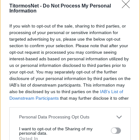
«Είναι δύο σημαντικά γκολ. Ήρθα στον
TitormosNet -
Do Not Process My Personal
Παναιτωλικό για να βρω χώρο και χρόνο, είμαι
Information
πολύ χαρούμενος που έδωσα σημαντικούς
βαθμούς με τον Ατρόμητο και σήμερα με την
If you wish to opt-out of the sale, sharing to third parties, or
processing of your personal or sensitive information for
ΑΕΛ, που κάναμε χαρούμενους τους φιλάθλους
targeted advertising by us, please use the below opt-out
μας», σχολίασε αρχικά στις δηλώσεις του μετά
section to confirm your selection. Please note that after your
το ματς.
opt-out request is processed you may continue seeing
interest-based ads based on personal information utilized by
Και προσέθεσε: «Σε όλο το ματς
us or personal information disclosed to third parties prior to
your opt-out. You may separately opt-out of the further
προσπαθήσαμε να σκοράρουμε. Ήταν δύσκολο,
disclosure of your personal information by third parties on the
παλέψαμε, δεν τα παρατήσαμε και τελικά
IAB’s list of downstream participants. This information may
σκοράραμε».
also be disclosed by us to third parties on the
IAB’s List of
Downstream Participants
that may further disclose it to other
Όσο για το τι είπε στον Αναστασίου στο τέλος
third parties.
του αγώνα ανέφερε: «Τον έσωσα
Personal Data Processing Opt Outs
(βαθμολογικά),τον εκτιμώ ως προπονητή.
Είμαι πολύ χαρούμενος. Ήταν πολύ σημαντικός
I want to opt-out of the Sharing of my
personal data.
βαθμός για όλους στο Αγρίνιο».
Opted In