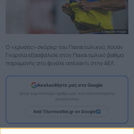
Ο «χρυσός» σκόρερ του Παναιτωλικού, Χουάν
Γκαρσία εξασφάλισε στον Παναιτωλικό βαθμό
παραμονής στο φινάλε απέναντι στην ΑΕΛ.
Ακολουθήστε μας στο Google
Δείτε περισσότερα άρθρα μας στα αποτελέσματα
αναζήτησης
Add TitormosNet.gr on Google