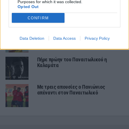
Purposes for which it was collected.
Αλλάζει όνομα ο Βόλος
Opted Out
CONFIRM
Στον ΑΠΟΕΛ ο Πέρες
Data Deletion
Data Access
Privacy Policy
Πήρε πρώην του Παναιτωλικού η
Καλαμάτα
Με τρεις απουσίες ο Πανιώνιος
απέναντι στον Παναιτωλικό