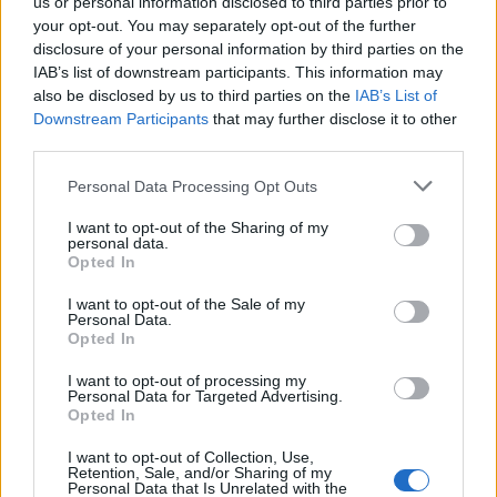
Παπαδάκης. Τέταρτος ο Αγγελάκης. Στο VAR
us or personal information disclosed to third parties prior to
Κουτσιαύτης και Δημητριάδης.
your opt-out. You may separately opt-out of the further
disclosure of your personal information by third parties on the
IAB’s list of downstream participants. This information may
also be disclosed by us to third parties on the
IAB’s List of
Downstream Participants
that may further disclose it to other
ΣΧΟΛΙΑΣΤΕ
third parties.
Personal Data Processing Opt Outs
ΤΕΛΕΥΤΑΙΑ ΝΕΑ
I want to opt-out of the Sharing of my
ΧΩΡΊΣ ΚΑΤΗΓΟΡΊΑ
personal data.
Ήττα για την Κ19 στην Κορυτσά-
Opted In
Εξαιρετική η φιλοξενία των Αλβανών
I want to opt-out of the Sale of my
Personal Data.
Opted In
ΠΑΝΑΙΤΩΛΙΚΟΣ
Τα δεδομένα για τηλεοπτική κάλυψη
I want to opt-out of processing my
με Τρουά και Καλαμάτα
Personal Data for Targeted Advertising.
Opted In
I want to opt-out of Collection, Use,
ΕΙΔΗΣΕΙΣ
Retention, Sale, and/or Sharing of my
Personal Data that Is Unrelated with the