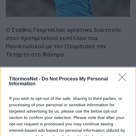
Ο Στάθης Γκορτσίλας ορίστηκε διαιτητής
στον προημιτελικό κυπέλλου του
Παναιτωλικού με τον Ολυμπιακό την
Τετάρτη στο Φάληρο.
Ακολουθήστε μας στο Google
TitormosNet -
Do Not Process My Personal
Information
Δείτε περισσότερα άρθρα μας στα αποτελέσματα
αναζήτησης
If you wish to opt-out of the sale, sharing to third parties, or
Add TitormosNet.gr on Google
processing of your personal or sensitive information for
targeted advertising by us, please use the below opt-out
section to confirm your selection. Please note that after your
opt-out request is processed you may continue seeing
Βοηθοί του θα είναι οι Μεϊντανάς και
interest-based ads based on personal information utilized by