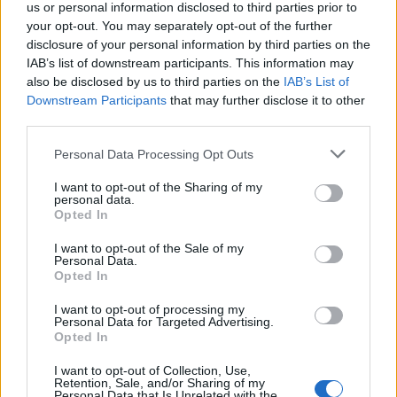
us or personal information disclosed to third parties prior to
Εκεί βασίζονται και τα
σενάρια
που θέλουν τη
your opt-out. You may separately opt-out of the further
Λαμία να «ψάχνεται» για τον Ρόσα, ο οποίος
disclosure of your personal information by third parties on the
έχει περάσει με μεγάλη επιτυχία από το
IAB’s list of downstream participants. This information may
ελληνικό πρωτάθλημα φορώντας τις φανέλες
also be disclosed by us to third parties on the
IAB’s List of
Downstream Participants
that may further disclose it to other
τόσο του Παναιτωλικού (74 συμμ. 14 γκολ και 15
third parties.
ασίστ) όσο και του Ατρομήτου (18 συμμ.
2ασίστ). Αγωνίζεται μάλιστα σε πάνω από μία
Personal Data Processing Opt Outs
θέσεις καθώς μπορεί να παίξει και ως εξτρέμ,
I want to opt-out of the Sharing of my
αλλά και ως δεκάρι.
personal data.
Opted In
Από το καλοκαίρι έως και πριν από λίγες
I want to opt-out of the Sale of my
ημέρες αγωνίστηκε στα Ενωμένα Αραβικά
Personal Data.
Opted In
Εμιράτα και την Fujairah SC, έχοντας 13
εμφανίσεις, 3 γκολ και 2 ασίστ. Να θυμίσουμε
I want to opt-out of processing my
Personal Data for Targeted Advertising.
πως για τον συγκεκριμένο ποδοσφαιριστή
είχε
Opted In
υπάρξει ενδιαφέρον
και παλαιότερα από τη
I want to opt-out of Collection, Use,
Λαμία όταν στον πάγκο της καθόταν ο Μάκης
Retention, Sale, and/or Sharing of my
Personal Data that Is Unrelated with the