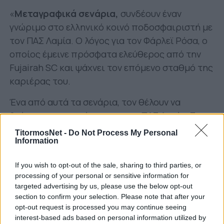
«
Μεταγραφικά σενάρια,
συνδέουν έναν
γνώριμο στο ελληνικό κοινό ποδοσφαιριστή με
τον ΠΑΣ Λαμία. Ο λόγος για τον Φάρλεϊ Ρόσα, ο
οποίος έμεινε πρόσφατα ελεύθερος από την
Fujairah SC και ψάχνει τον επόμενο σταθμό της
καριέρας του.
Ένα από αυτά τα σενάρια, τον θέλουν να
βρίσκεται στο στόχαστρο του ΠΑΣ Λαμία. Στην
ομάδα της Φθιώτιδας οι μεταγραφές μετά τον
TitormosNet -
Do Not Process My Personal
δανεισμό του Γκεβόργκ Γκαζαριάν φάνηκαν να
Information
ολοκληρώνονται,
όμως ο τραυματισμός του
If you wish to opt-out of the sale, sharing to third parties, or
Ταϊρόν που θα τον αφήσει εκτός για αρκετό
processing of your personal or sensitive information for
καιρό
ίσως να είναι λόγος να «ψαχτούν» οι
targeted advertising by us, please use the below opt-out
άνθρωποι της Λαμίας, για αντικαταστάτη του
section to confirm your selection. Please note that after your
opt-out request is processed you may continue seeing
Ισπανού.
interest-based ads based on personal information utilized by