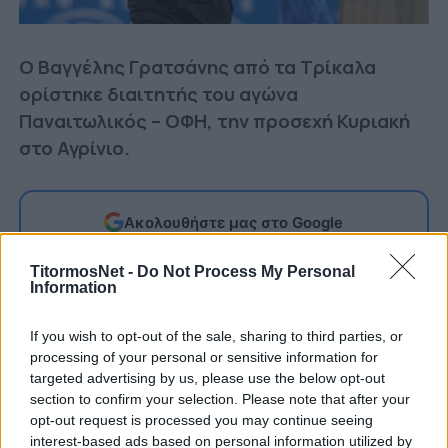
Ο Βαγγέλης Γρατσάνης από τα Τρίκαλα
ορίστηκε διαιτητής του αγώνα
Παναιτωλικός – ΟΦΗ, την προσεχή Κυριακή
στο Αγρίνιο.
Ακολουθήστε μας στο Google
Δείτε περισσότερα άρθρα μας στα αποτελέσματα
αναζήτησης
TitormosNet -
Do Not Process My Personal
Information
Add TitormosNet.gr on Google
If you wish to opt-out of the sale, sharing to third parties, or
processing of your personal or sensitive information for
targeted advertising by us, please use the below opt-out
Η ΚΕΔ όρισε ως βοηθούς του τον Αλεξέα
section to confirm your selection. Please note that after your
(Μεσσηνίας) και τον Κωνσταντίνου (Πρέβεζας/
opt-out request is processed you may continue seeing
Λευκάδας). Τέταρτος διαιτητής θα είναι ο
interest-based ads based on personal information utilized by