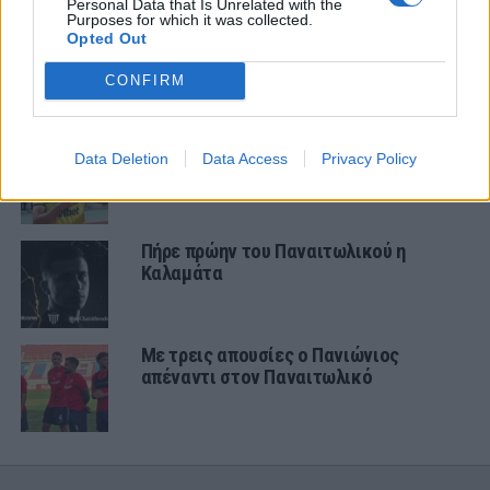
Personal Data that Is Unrelated with the
Purposes for which it was collected.
Opted Out
Αλλάζει όνομα ο Βόλος
CONFIRM
Στον ΑΠΟΕΛ ο Πέρες
Data Deletion
Data Access
Privacy Policy
Πήρε πρώην του Παναιτωλικού η
Καλαμάτα
Με τρεις απουσίες ο Πανιώνιος
απέναντι στον Παναιτωλικό