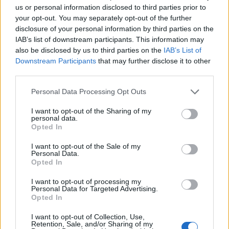
us or personal information disclosed to third parties prior to
Κουκούλας (Λέσβου) και στο VAR ο Τζήλος
your opt-out. You may separately opt-out of the further
(Λάρισας).
disclosure of your personal information by third parties on the
IAB’s list of downstream participants. This information may
also be disclosed by us to third parties on the
IAB’s List of
Downstream Participants
that may further disclose it to other
ΣΧΟΛΙΑΣΤΕ
third parties.
Personal Data Processing Opt Outs
ΤΕΛΕΥΤΑΙΑ ΝΕΑ
I want to opt-out of the Sharing of my
personal data.
ΠΑΝΑΙΤΩΛΙΚΟΣ
Opted In
Τα δεδομένα για τηλεοπτική κάλυψη
με Τρουά και Καλαμάτα
I want to opt-out of the Sale of my
Personal Data.
Opted In
ΕΙΔΗΣΕΙΣ
I want to opt-out of processing my
Αλλάζει όνομα ο Βόλος
Personal Data for Targeted Advertising.
Opted In
I want to opt-out of Collection, Use,
Retention, Sale, and/or Sharing of my
ΕΙΔΗΣΕΙΣ