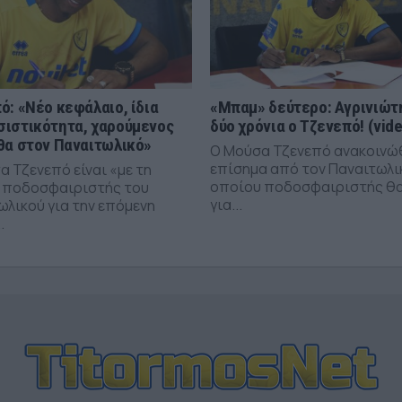
ό: «Νέο κεφάλαιο, ίδια
«Μπαμ» δεύτερο: Αγρινιώτη
ιστικότητα, χαρούμενος
δύο χρόνια ο Τζενεπό! (vid
θα στον Παναιτωλικό»
Ο Μούσα Τζενεπό ανακοινώ
επίσημα από τον Παναιτωλι
α Τζενεπό είναι «με τη
οποίου ποδοσφαιριστής θα
 ποδοσφαιριστής του
για...
ωλικού για την επόμενη
.