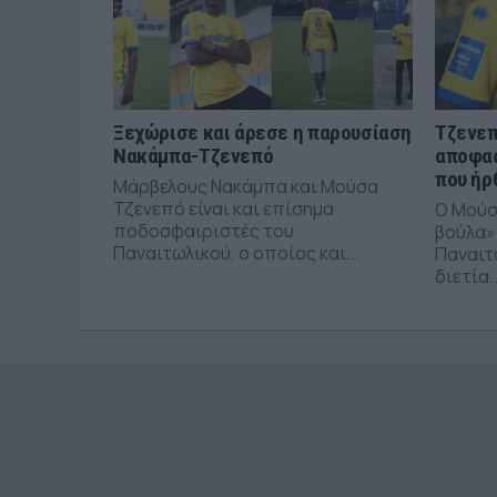
Ξεχώρισε και άρεσε η παρουσίαση
Τζενεπ
Νακάμπα-Τζενεπό
αποφασ
που ήρ
Μάρβελους Νακάμπα και Μούσα
Τζενεπό είναι και επίσημα
Ο Μούσ
ποδοσφαιριστές του
βούλα»
Παναιτωλικού, ο οποίος και...
Παναιτ
διετία..