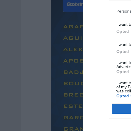
Persona
I want t
Opted 
I want t
Opted 
I want 
Advertis
Opted 
I want t
of my P
was col
Opted 