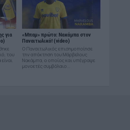
ς για
«Μπαμ» πρώτο: Νακάμπα στον
eo)
Παναιτωλικό! (video)
θηκε
Ο Παναιτωλικός επισημοποίησε
κό, του
την απόκτηση του Μάρβελους
 είναι
Νακάμπα, ο οποίος και υπέγραψε
μονοετές συμβόλαιο...