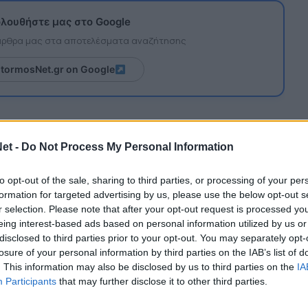
λουθήστε μας στο Google
 άρθρα μας στα αποτελέσματα αναζήτησης
itormosNet.gr on Google
ς Σιέλης.
et -
Do Not Process My Personal Information
κτός έδρας αγώνα με τον Ατρόμητο συμμετέχουν
to opt-out of the sale, sharing to third parties, or processing of your per
formation for targeted advertising by us, please use the below opt-out s
οστολόπουλος, Μπάντζι, Μπουχαλάκης,
r selection. Please note that after your opt-out request is processed y
, Γκράναθ, Κόγιτς, Κουτσερένκο, Λομπάτο,
eing interest-based ads based on personal information utilized by us or
αλακ, Μλάντεν, Παρδαλός, Ρόσα, Σατσιάς,
disclosed to third parties prior to your opt-out. You may separately opt-
losure of your personal information by third parties on the IAB’s list of
. This information may also be disclosed by us to third parties on the
IA
Participants
that may further disclose it to other third parties.