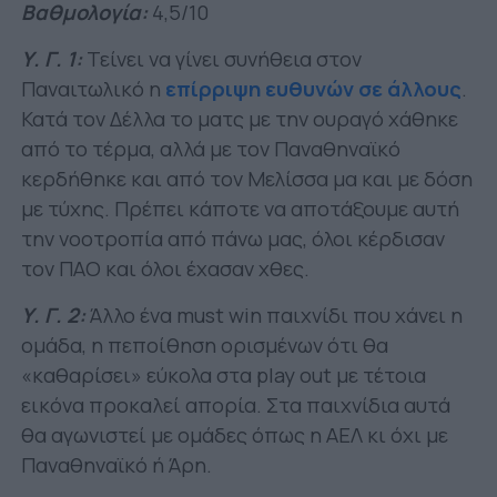
Βαθμολογία:
4,5/10
Υ. Γ. 1:
Τείνει να γίνει συνήθεια στον
Παναιτωλικό η
επίρριψη ευθυνών σε άλλους
.
Κατά τον Δέλλα το ματς με την ουραγό χάθηκε
από το τέρμα, αλλά με τον Παναθηναϊκό
κερδήθηκε και από τον Μελίσσα μα και με δόση
με τύχης. Πρέπει κάποτε να αποτάξουμε αυτή
την νοοτροπία από πάνω μας, όλοι κέρδισαν
τον ΠΑΟ και όλοι έχασαν χθες.
Υ. Γ. 2:
Άλλο ένα must win παιχνίδι που χάνει η
ομάδα, η πεποίθηση ορισμένων ότι θα
«καθαρίσει» εύκολα στα play out με τέτοια
εικόνα προκαλεί απορία. Στα παιχνίδια αυτά
θα αγωνιστεί με ομάδες όπως η ΑΕΛ κι όχι με
Παναθηναϊκό ή Άρη.