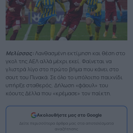
Μελίσσας:
Λανθασμένη εκτίμηση και θέση στο
γκολ της ΑΕΛ αλλά μέχρι εκεί. Φαίνεται να
γλιστρά λίγο στο πρώτο βήμα που κάνει στο
σουτ του Πινακά. Σε όλο το υπόλοιπο παιχνίδι
υπήρξε σταθερός. Δήλωση «φάουλ» του
κόουτς Δέλλα που «κρέμασε» τον παίκτη.
Ακολουθήστε μας στο Google
Δείτε περισσότερα άρθρα μας στα αποτελέσματα
αναζήτησης