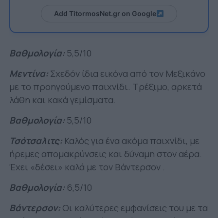
Add TitormosNet.gr on Google
Βαθμολογία:
5,5/10
Μεντίνα:
Σχεδόν ίδια εικόνα από τον Μεξικάνο
με το προηγούμενο παιχνίδι. Τρέξιμο, αρκετά
λάθη και κακά γεμίσματα.
Βαθμολογία:
5,5/10
Τσότσαλιτς:
Καλός για ένα ακόμα παιχνίδι, με
ήρεμες απομακρύνσεις και δύναμη στον αέρα.
Έχει «δέσει» καλά με τον Βάντερσον .
Βαθμολογία:
6,5/10
Βάντερσον:
Οι καλύτερες εμφανίσεις του με τα