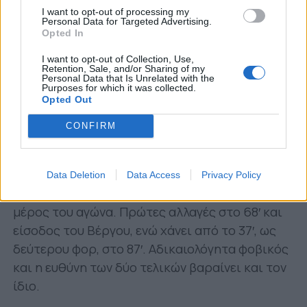
και
Βέργος
αγωνίστηκαν λίγο και δεν μπορούν
I want to opt-out of processing my
Personal Data for Targeted Advertising.
να κριθούν.
Opted In
Οι πρώτοι δύο θα μπορούσαν να κριθούν για
I want to opt-out of Collection, Use,
Retention, Sale, and/or Sharing of my
την ακρίβεια, αλλά ήταν τόσο αναιμική η
Personal Data that Is Unrelated with the
εμφάνιση τους που δεν χρειάζεται καν να
Purposes for which it was collected.
Opted Out
βαθμολογηθούν.
CONFIRM
Δέλλας:
Ίδια ενδεκάδα με τον Παναθηναϊκό και
αν υποθέσουμε και στηρίξουμε την επιλογή
«ομάδα που κερδίζει δεν αλλάζει», δε θα
Data Deletion
Data Access
Privacy Policy
στηρίξουμε τον κόουτς όσον αφορά το δεύτερο
μέρος του αγώνα. Πρώτες αλλαγές στο 68′ και
είσοδος του Βέργου, ενώ χάνει από το 37′, ως
δεύτερου φορ, στο 87′. Αδικαιολόγητα φοβικός
και η ευθύνη των δύο τελικών βαραίνει και τον
ίδιο.