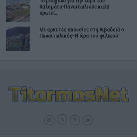
Το μπάχαλο για την έδρα του
Καλαμάτα-Παναιτωλικός καλά
κρατεί…
Με αρκετές απουσίες στη Λιβαδειά ο
Παναιτωλικός- Η ώρα του φιλικού