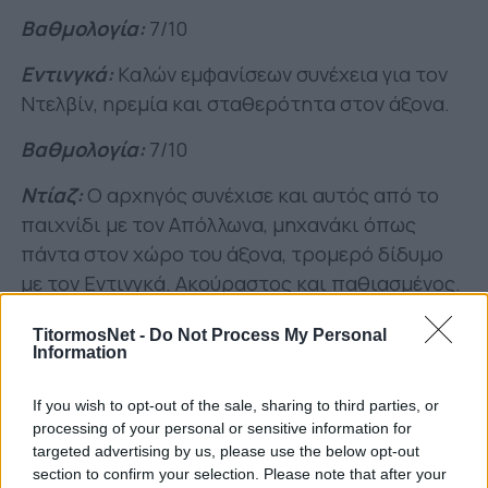
Βαθμολογία:
7/10
Εντινγκά:
Kαλών εμφανίσεων συνέχεια για τον
Ντελβίν, ηρεμία και σταθερότητα στον άξονα.
Βαθμολογία:
7/10
Nτίαζ:
O αρχηγός συνέχισε και αυτός από το
παιχνίδι με τον Απόλλωνα, μηχανάκι όπως
πάντα στον χώρο του άξονα, τρομερό δίδυμο
με τον Εντινγκά. Ακούραστος και παθιασμένος.
Βαθμολογία:
7/10
TitormosNet -
Do Not Process My Personal
Information
Mπαρμπόσα:
Βασικός, σκόρερ και από εδώ και
πέρα υγιής ευχόμαστε για τον Πορτογάλο. Πολύ
If you wish to opt-out of the sale, sharing to third parties, or
όμορφη η κεφαλιά του στη σέντρα του Ντάλσιο,
processing of your personal or sensitive information for
targeted advertising by us, please use the below opt-out
γενικά θετική η εμφάνιση του και ελπίζουμε να
section to confirm your selection. Please note that after your