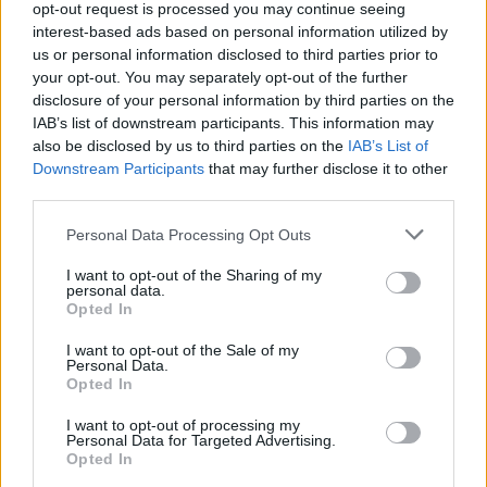
συνεχίσει έτσι και στα εναπομείναντα
opt-out request is processed you may continue seeing
παιχνίδια.
interest-based ads based on personal information utilized by
us or personal information disclosed to third parties prior to
Βαθμολογία:
8/10
your opt-out. You may separately opt-out of the further
disclosure of your personal information by third parties on the
Μεντόζα:
Ο 3ος του άξονα τα πήγε και αυτός
IAB’s list of downstream participants. This information may
also be disclosed by us to third parties on the
IAB’s List of
περίφημα, πολλές μονομαχίες, πολύ τρέξιμο,
Downstream Participants
that may further disclose it to other
βοήθησε σε όλους τους τομείς.
third parties.
Βαθμολογία:
7/10
Personal Data Processing Opt Outs
Nτουάρτε:
Θετικός ο νεαρός Πορτογάλος, σε
I want to opt-out of the Sharing of my
personal data.
μία πλευρά που με την ανακοίνωση της
Opted In
ενδεκάδας τρόμαξε πολλούς. Συνεπής στα
I want to opt-out of the Sale of my
ανασταλτικά του καθήκοντα, είχε και τις
Personal Data.
Opted In
στιγμές του στην επίθεση.
I want to opt-out of processing my
Βαθμολογία:
6,5/10
Personal Data for Targeted Advertising.
Opted In
Bέργος:
Αρκετό ξύλο για τον Έλληνα