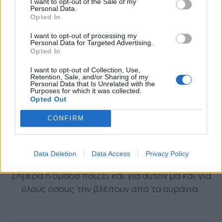
I want to opt-out of the Sale of my
Personal Data.
Opted In
I want to opt-out of processing my
Personal Data for Targeted Advertising.
Opted In
I want to opt-out of Collection, Use,
Retention, Sale, and/or Sharing of my
Personal Data that Is Unrelated with the
Purposes for which it was collected.
Opted Out
CONFIRM
Ο θάνατος του Γιώργου Σταθόπουλου, σε
ηλικία μόλις 41 ετών σκόρπισε τη θλίψη στο
Data Deletion
Data Access
Privacy Policy
Αγρίνιο και το οπαδικό κίνημα του συλλόγου.
Σήμερα η ομάδα παίζει και για αυτόν μα και για
όλους όσους την βλέπουν από τα ουράνια.