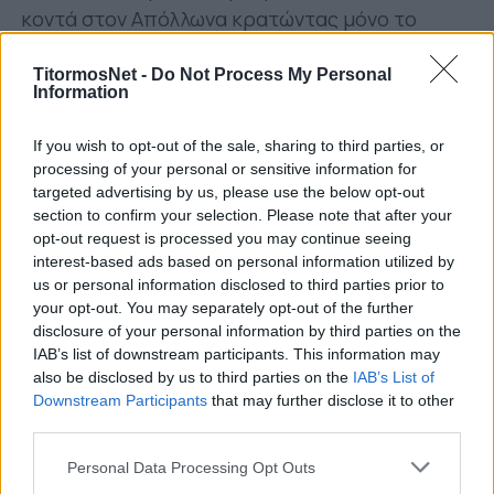
κοντά στον Απόλλωνα κρατώντας μόνο το
αθλητικό ρεπορτάζ, φωτογραφίες και βίντεο
εμπλουτίζοντας το αρχείο της ομάδας. Το
TitormosNet -
Do Not Process My Personal
Information
συλλέγει με πολύ κόπο από την ίδρυσή της,
εξάλλου.
If you wish to opt-out of the sale, sharing to third parties, or
processing of your personal or sensitive information for
Δεν παραλείπει να εκφράσει τις θερμές
targeted advertising by us, please use the below opt-out
ευχαριστίες του στον προπονητή και το
section to confirm your selection. Please note that after your
opt-out request is processed you may continue seeing
επιτελείο, τον Παναιτωλικό και τους χορηγούς
interest-based ads based on personal information utilized by
που στήριξαν. «Ο ΑΠΟΛΛΩΝ ΕΙΝΑΙ ΟΛΩΝ και
us or personal information disclosed to third parties prior to
χρειάζεται την στήριξη και προσφορά όλων»,
your opt-out. You may separately opt-out of the further
τονίζει.
disclosure of your personal information by third parties on the
IAB’s list of downstream participants. This information may
Τα λόγια καρδιάς ενός ανθρώπου με αγνή
also be disclosed by us to third parties on the
IAB’s List of
Downstream Participants
that may further disclose it to other
αγάπη για το ερασιτεχνικό ποδόσφαιρο και την
third parties.
ομάδα του χωριού του, αυτούσια:
Personal Data Processing Opt Outs