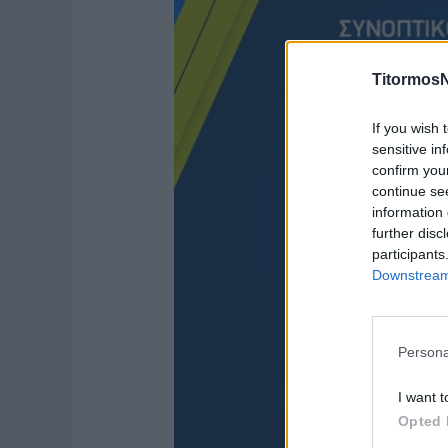
TitormosN
If you wish 
sensitive in
confirm you
continue se
information 
further disc
participants
Downstream 
Persona
I want t
Opted 