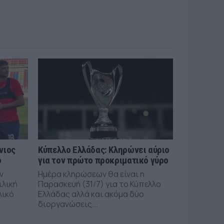
νιος
Κύπελλο Ελλάδας: Κληρώνει αύριο
ό
για τον πρώτο προκριματικό γύρο
ν
Ημέρα κληρώσεων θα είναι η
ιλική
Παρασκευή (31/7) για το Κύπελλο
λικό
Ελλάδας αλλά και ακόμα δύο
διοργανώσεις...