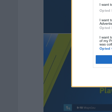
I want t
Opted 
I want 
Advertis
Opted 
I want t
of my P
was col
Opted 