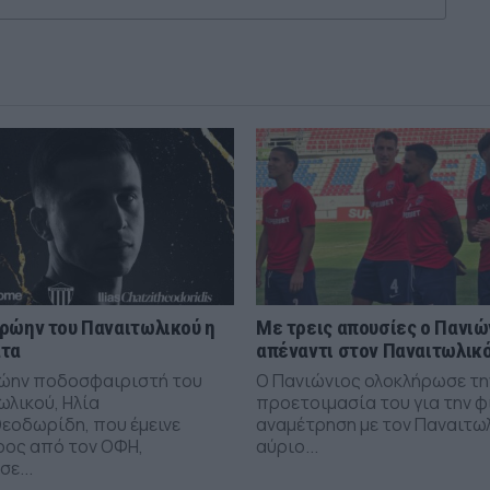
ρώην του Παναιτωλικού η
Με τρεις απουσίες ο Πανιώ
άτα
απέναντι στον Παναιτωλικ
ώην ποδοσφαιριστή του
Ο Πανιώνιος ολοκλήρωσε τη
ωλικού, Ηλία
προετοιμασία του για την φ
εοδωρίδη, που έμεινε
αναμέτρηση με τον Παναιτω
ρος από τον ΟΦΗ,
αύριο...
ε...