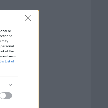
sonal or
ection to
ou may
 personal
out of the
 downstream
B’s List of