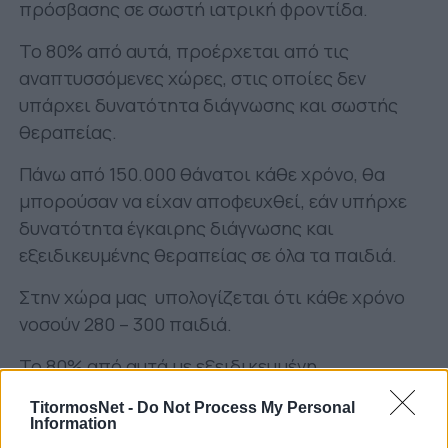
πρόσβασης σε σωστή ιατρική φροντίδα.
Το 80% από αυτά, προέρχεται από τις
αναπτυσσόμενες χώρες, στις οποίες δεν
υπάρχει δυνατότητα διάγνωσης και σωστής
θεραπείας.
Πάνω από 150.000 θάνατοι κάθε χρόνο, θα
μπορούσαν να είχαν αποφευχθεί, εάν υπήρχε
δυνατότητα έγκαιρης διάγνωσης και
εξειδικευμένης θεραπείας σε όλα τα παιδιά.
Στην χώρα μας υπολογίζεται ότι κάθε χρόνο
νοσούν 280 – 300 παιδιά.
Το 80% από αυτά με εξειδικευμένη
θεραπεία
κερδίζει τη μάχη για ζωή.
TitormosNet -
Do Not Process My Personal
Information
Στον καρκίνο της παιδικής ηλικίας δεν υπάρχει