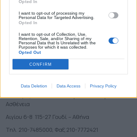
να διαλύσουν τις προκαταλήψεις.
Opted In
Ο καρκίνος της παιδικής ηλικίας μπορεί να
I want to opt-out of processing my
Personal Data for Targeted Advertising.
ιαθεί!
Opted In
Τα παιδιά έχουν δικαίωμα στη σωστή ιατρική
I want to opt-out of Collection, Use,
Retention, Sale, and/or Sharing of my
φροντίδα, ανεξάρτητα από την εθνική,
Personal Data that Is Unrelated with the
Purposes for which it was collected.
κοινωνική ή οικονομική τους κατάσταση!
Opted Out
Τα παιδιά με καρκίνο έχουν την ανάγκη όλων
CONFIRM
μας!
ΦΛΟΓΑ
Data Deletion
Data Access
Privacy Policy
Σύλλογος Γονιών Παιδιών με Νεοπλασματική
Ασθένεια
Αιγίου 6-8 115-27 Γουδί – Αθήνα
Τηλ. 210-7485000, Φαξ 210-7772421