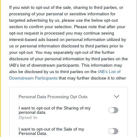
πρόληψη, ωστόσο η έγκαιρη διάγνωση οδηγεί
If you wish to opt-out of the sale, sharing to third parties, or
σε ίαση τα περισσότερα παιδιά
.
processing of your personal or sensitive information for
targeted advertising by us, please use the below opt-out
Γι αυτό πρέπει να δοθεί ιδιαίτερη σημασία:
section to confirm your selection. Please note that after your
opt-out request is processed you may continue seeing
–
στην εκπαίδευση των επαγγελματιών της
interest-based ads based on personal information utilized by
υγείας, ώστε να είναι σε θέση να διαγνώσουν
us or personal information disclosed to third parties prior to
your opt-out. You may separately opt-out of the further
έγκαιρα τη νόσο και
disclosure of your personal information by third parties on the
IAB’s list of downstream participants. This information may
–
σωστή ενημέρωση των γονιών, ώστε να
also be disclosed by us to third parties on the
IAB’s List of
απευθύνονται έγκαιρα στα παιδιατρικά
Downstream Participants
that may further disclose it to other
νοσοκομεία.
third parties.
Οι Σύλλογοι
«Φλόγα»
και
«Λάμψη»
Personal Data Processing Opt Outs
I want to opt-out of the Sharing of my
βρίσκονται δίπλα στις οικογένειες, μοιράζονται
personal data.
τους φόβους και τις αγωνίες τους και στηρίζουν
Opted In
με κάθε τρόπο τον αγώνα τους.
Προσπαθούν να ενημερώσουν σωστά τη κοινή
I want to opt-out of the Sale of my
γνώμη για τον καρκίνο της παιδικής ηλικίας και
Personal Data.