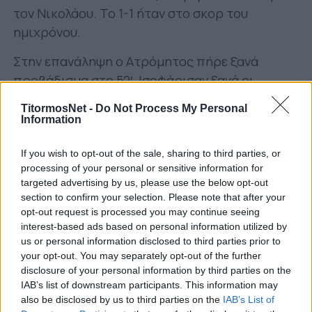
τον Νικολάου. Το 1-1 ήταν στο σκορ του
ημιχρόνου.
Στην επανάληψη ο Ατρόμητος πήρε ξανά
προβάδισμα στο 52′. Ισοφάρισαν ξανά οι
Αγρινιώτες στο τελικό 2-2, στο 75′, ξανά με τον
TitormosNet -
Do Not Process My Personal
Νικολάου.
Information
Αγωνίστηκαν οι:
Ραγιάς, Λαζαρίδης, Ζαβέρδας,
If you wish to opt-out of the sale, sharing to third parties, or
Σοφιανόπουλος (60’ Αυγέρης), Βασίλας,
processing of your personal or sensitive information for
Κουνάβας, Σοροβός, Δήμος, Νικολάου,
targeted advertising by us, please use the below opt-out
section to confirm your selection. Please note that after your
Ντάβανος (72’ Παπαδόπουλος), Δασκαλής (60’
opt-out request is processed you may continue seeing
Ταράσης).
interest-based ads based on personal information utilized by
us or personal information disclosed to third parties prior to
Η Κ17, για την 15η αγωνιστική του ‘Β ομίλου του
your opt-out. You may separately opt-out of the further
πρωταθλήματος της, επιβλήθηκε με 3-0 του
disclosure of your personal information by third parties on the
IAB’s list of downstream participants. This information may
Βόλου.
also be disclosed by us to third parties on the
IAB’s List of