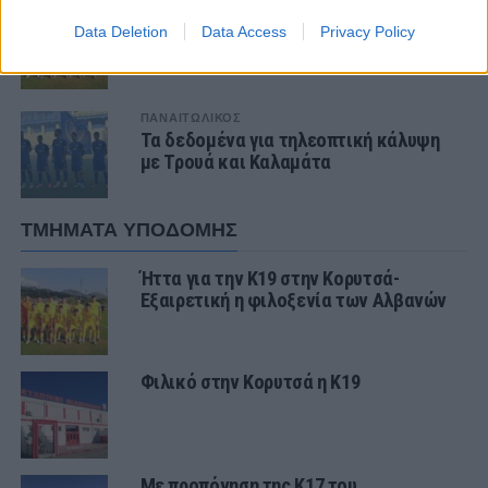
ΤΜΗΜΑΤΑ ΥΠΟΔΟΜΗΣ
Ήττα για την Κ19 στην Κορυτσά-
Data Deletion
Data Access
Privacy Policy
Εξαιρετική η φιλοξενία των Αλβανών
ΠΑΝΑΙΤΩΛΙΚΟΣ
Τα δεδομένα για τηλεοπτική κάλυψη
με Τρουά και Καλαμάτα
ΤΜΗΜΑΤΑ ΥΠΟΔΟΜΗΣ
Ήττα για την Κ19 στην Κορυτσά-
Εξαιρετική η φιλοξενία των Αλβανών
Φιλικό στην Κορυτσά η Κ19
Με προπόνηση της Κ17 του