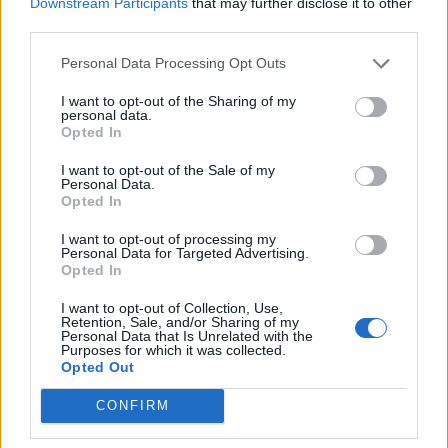
Downstream Participants
that may further disclose it to other
Στο πρώτο λεπτό ο Μωραΐτης έκανε το 1-0. Στο
third parties.
58’ ο Μπρατσιώτης από πάσα Κυριαζή το 2-0
και στο 83’ ο Καβαλλάρης με κεφαλιά
Personal Data Processing Opt Outs
διαμόρφωσε το τελικό σκορ. Ο Μωραΐτης
I want to opt-out of the Sharing of my
σημάδεψε το δοκάρι στο 35′.
personal data.
Opted In
Αγωνίστηκαν οι:
Παπασωτήρης, Τρομπούκης,
I want to opt-out of the Sale of my
Κουτσουπιάς, Μποκώρος, Μόκκας (70’ λ.τ.
Personal Data.
Opted In
Βλαχοδημος), Ράδος Κοντούρης, Κυριαζής (83’
Γαλιάτσος), Γιωτόπουλος (61’ Καβαλλάρης),
I want to opt-out of processing my
Personal Data for Targeted Advertising.
Μωραΐτης (83’ Μπίζος), Μπρατσιώτης.
Opted In
I want to opt-out of Collection, Use,
Retention, Sale, and/or Sharing of my
Personal Data that Is Unrelated with the
Purposes for which it was collected.
ΣΧΟΛΙΑΣΤΕ
Opted Out
CONFIRM
ΤΕΛΕΥΤΑΙΑ ΝΕΑ