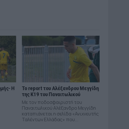
μής- Η
Το report του Αλέξανδρου Μεγγίδη
της Κ19 του Παναιτωλικού
Με τον ποδοσφαιριστή του
Παναιτωλικού Αλέξανδρο Μεγγίδη
καταπιάνεται η σελίδα «Ανιχνευτής
Ταλέντων Ελλάδας» που...