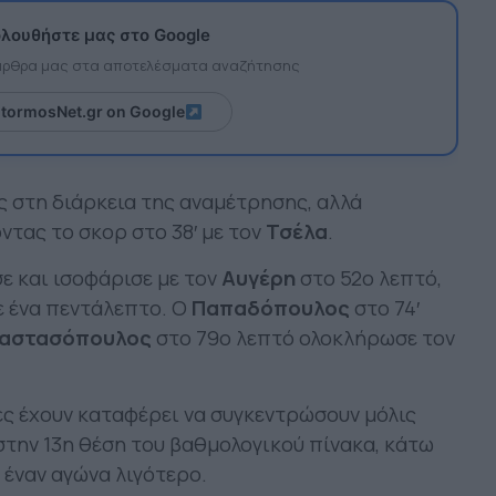
λουθήστε μας στο Google
 άρθρα μας στα αποτελέσματα αναζήτησης
itormosNet.gr on Google
 στη διάρκεια της αναμέτρησης, αλλά
ντας το σκορ στο 38′ με τον
Τσέλα
.
ε και ισοφάρισε με τον
Αυγέρη
στο 52ο λεπτό,
σε ένα πεντάλεπτο. Ο
Παπαδόπουλος
στο 74′
αστασόπουλος
στο 79ο λεπτό ολοκλήρωσε τον
νες έχουν καταφέρει να συγκεντρώσουν μόλις
στην 13η θέση του βαθμολογικού πίνακα, κάτω
 έναν αγώνα λιγότερο.