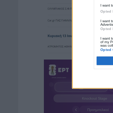
I want t
Opted 
I want 
Advertis
Opted 
I want t
of my P
was col
Opted 