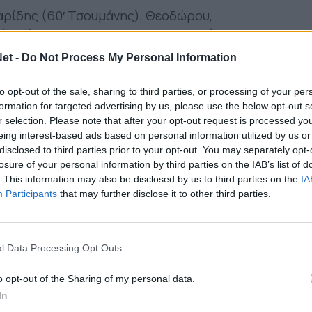
αρίδης (60′ Τσουμάνης), Θεοδώρου,
άκης), Αναστασόπουλος, Νικολάου (46′
ς (25′ Παπαδόπουλος), Σοφιανόπουλος, Δήμνος,
et -
Do Not Process My Personal Information
to opt-out of the sale, sharing to third parties, or processing of your per
νου, Αγγελούλης, Χατζής, Τσέλα, Σούμπαση,
formation for targeted advertising by us, please use the below opt-out s
76′ Πλακιάς), Κούκος, Κυριζάκης
r selection. Please note that after your opt-out request is processed y
eing interest-based ads based on personal information utilized by us or
ωνιστικής:
disclosed to third parties prior to your opt-out. You may separately opt-
losure of your personal information by third parties on the IAB’s list of
. This information may also be disclosed by us to third parties on the
IA
Participants
that may further disclose it to other third parties.
l Data Processing Opt Outs
o opt-out of the Sharing of my personal data.
In