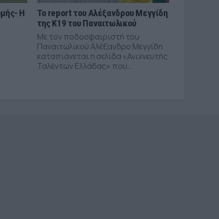
μής- Η
Το report του Αλέξανδρου Μεγγίδη
της Κ19 του Παναιτωλικού
Με τον ποδοσφαιριστή του
Παναιτωλικού Αλέξανδρο Μεγγίδη
καταπιάνεται η σελίδα «Ανιχνευτής
Ταλέντων Ελλάδας» που...