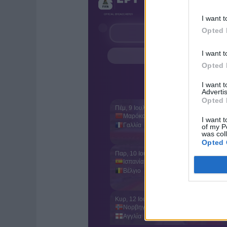
I want t
Opted 
I want t
Opted 
I want 
Advertis
Opted 
I want t
of my P
was col
Opted 