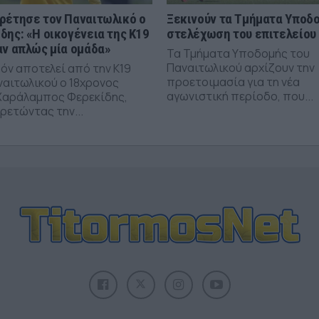
ρέτησε τον Παναιτωλικό ο
Ξεκινούν τα Τμήματα Υποδο
δης: «Η οικογένεια της Κ19
στελέχωση του επιτελείου
αν απλώς μία ομάδα»
Τα Τμήματα Υποδομής του
Παναιτωλικού αρχίζουν την
όν αποτελεί από την Κ19
προετοιμασία για τη νέα
ναιτωλικού ο 18χρονος
αγωνιστική περίοδο, που...
Χαράλαμπος Φερεκίδης,
ρετώντας την...