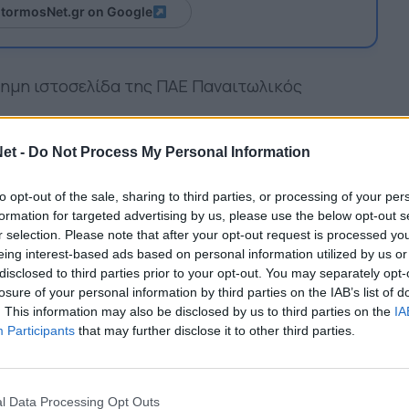
itormosNet.gr on Google
σημη ιστοσελίδα της ΠΑΕ Παναιτωλικός
η ομάδα Κ19 του Παναιτωλικού γνώρισε την ήττα
et -
Do Not Process My Personal Information
0. Η ομάδα μας είχε αρκετές χαμένες ευκαιρίες
νη για να πάρει το προβάδισμα, αλλά δέχτηκε
to opt-out of the sale, sharing to third parties, or processing of your per
formation for targeted advertising by us, please use the below opt-out s
ήσεων με σουτ του Φωτιάδη.
r selection. Please note that after your opt-out request is processed y
eing interest-based ads based on personal information utilized by us or
 Αναστασόπουλος, Σοροβός, Παναγιωτίδης (77’
disclosed to third parties prior to your opt-out. You may separately opt-
νιώτης), Σκόνδρας, Παπανικόπουλος (46’
losure of your personal information by third parties on the IAB’s list of
ίδης), Λαζαρίδης, Δήμος, Τσάκνης (64’
. This information may also be disclosed by us to third parties on the
IA
Participants
that may further disclose it to other third parties.
l Data Processing Opt Outs