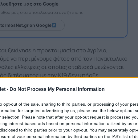
λουθήστε μας στο Google
 άρθρα μας στα αποτελέσματα αναζήτησης
itormosNet.gr on Google
και ξεκίνησε η προετοιμασία στο Αγρίνιο,
ούμε να περιμένουμε φέτος από τον Παναιτωλικό
γάλες ελλείψεις οι οποίες σταδιακά μειώνονται
ός διτέρματος με την Κ19 δεν υπήρξε.
 εβδομάδες το σύνολο του Αναστασίου θα
et -
Do Not Process My Personal Information
ς στην πρωτεύουσα της Ευρυτανίας. Μέχρι τις
ους αγώνες οι οποίοι και αποτελέσουν τα
to opt-out of the sale, sharing to third parties, or processing of your per
formation for targeted advertising by us, please use the below opt-out s
r selection. Please note that after your opt-out request is processed y
eing interest-based ads based on personal information utilized by us or
αι στο Καρπενήσι ο Παναιτωλικός θα δώσει
disclosed to third parties prior to your opt-out. You may separately opt-
losure of your personal information by third parties on the IAB’s list of