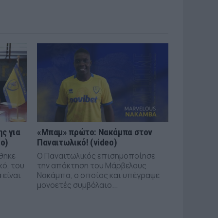
ς για
«Μπαμ» πρώτο: Νακάμπα στον
eo)
Παναιτωλικό! (video)
θηκε
Ο Παναιτωλικός επισημοποίησε
κό, του
την απόκτηση του Μάρβελους
 είναι
Νακάμπα, ο οποίος και υπέγραψε
μονοετές συμβόλαιο...