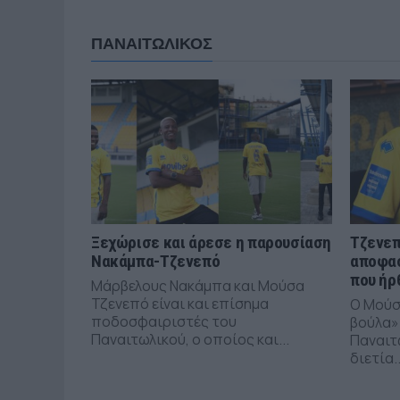
ΠΑΝΑΙΤΩΛΙΚΟΣ
Ξεχώρισε και άρεσε η παρουσίαση
Τζενεπ
Νακάμπα-Τζενεπό
αποφασ
που ήρ
Μάρβελους Νακάμπα και Μούσα
Τζενεπό είναι και επίσημα
Ο Μούσ
ποδοσφαιριστές του
βούλα»
Παναιτωλικού, ο οποίος και...
Παναιτ
διετία..