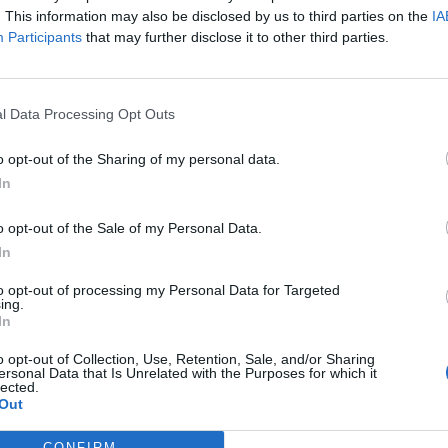
. This information may also be disclosed by us to third parties on the
IA
9 Ιουλίου στο Αθλητικό Κέντρο Καρπενησίου
Participants
that may further disclose it to other third parties.
ΔΑΚ Λαμίας «Αθ. Διάκος»
 στο ΔΑΚ Λαμίας «Αθ. Διάκος»
l Data Processing Opt Outs
ς στο Αγρίνιο θα πραγματοποιηθεί φιλικός
o opt-out of the Sharing of my personal data.
ς 8 Αυγούστου στο Emileon και με την
ΑΕ
In
 επίσης στο Emileon. Για τις 14 Αυγούστου έχει
o opt-out of the Sale of my Personal Data.
φιλικός αγώνας με τον
Απόλλωνα Σμύρνης
στο
In
to opt-out of processing my Personal Data for Targeted
ο της προετοιμασίας θα είναι οι
Ντίαζ
και
ing.
In
ι ότι ο Παναιτωλικός έχει μέχρι στιγμής
κεζ, Διαμαντή Χουχούμη, Μπράιαν Λουί,
o opt-out of Collection, Use, Retention, Sale, and/or Sharing
ersonal Data that Is Unrelated with the Purposes for which it
ρνέλιους
.
lected.
Out
τερ δεν έχει ακόμη ολοκληρωθεί.
Δεδομένα ο
CONFIRM