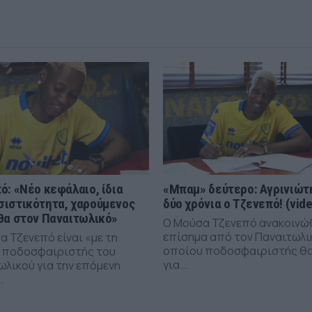
ό: «Νέο κεφάλαιο, ίδια
«Μπαμ» δεύτερο: Αγρινιώτη
ιστικότητα, χαρούμενος
δύο χρόνια ο Τζενεπό! (vid
θα στον Παναιτωλικό»
Ο Μούσα Τζενεπό ανακοινώ
επίσημα από τον Παναιτωλι
α Τζενεπό είναι «με τη
οποίου ποδοσφαιριστής θα
 ποδοσφαιριστής του
για...
ωλικού για την επόμενη
.