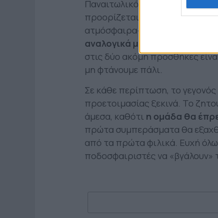
Παναιτωλικός είναι σε αναζήτ
προορίζεται για βασικός. Βέβα
ατμόσφαιρα- το ρόστερ
«φωνάζ
αναλογικά με τις αποχωρήσει
στις δύο ακόμη προσθήκες είνα
μη φτάνουμε πάλι.
Σε κάθε περίπτωση, το γεγονός 
προετοιμασίας ξεκινά. Το ζητο
άμεσα, καθότι
η ομάδα θα έπρ
πρώτα συμπεράσματα θα εξαχθο
από τα πρώτα φιλικά. Ευχή όλων
ποδοσφαιριστές να «βγάλουν» τ