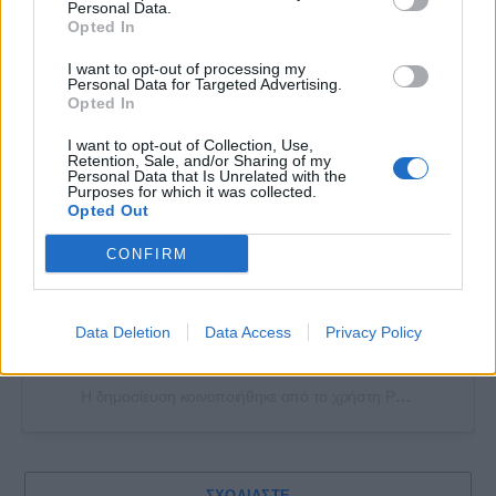
Personal Data.
Opted In
I want to opt-out of processing my
Personal Data for Targeted Advertising.
Opted In
Δείτε αυτή τη δημοσίευση στο Instagram.
I want to opt-out of Collection, Use,
Retention, Sale, and/or Sharing of my
Personal Data that Is Unrelated with the
Purposes for which it was collected.
Opted Out
CONFIRM
Data Deletion
Data Access
Privacy Policy
Η δημοσίευση κοινοποιήθηκε από το χρήστη Panetolikos FC / Παναιτωλικός (@panetolikos_fc)
ΣΧΟΛΙΑΣΤΕ