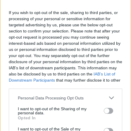
Καρέλης, Περέιρα, Μελίσσας, Μανθάτης,
If you wish to opt-out of the sale, sharing to third parties, or
Βέργος, Μεντόσα, Τσότσαλιτς, Μαλής,
processing of your personal or sensitive information for
Κωνσταντόπουλος, Σκόνδρας, Εντινγκά,
targeted advertising by us, please use the below opt-out
Γιάκολις.
section to confirm your selection. Please note that after your
opt-out request is processed you may continue seeing
Τα αποτελέσματα του covid test για όλα τα
interest-based ads based on personal information utilized by
us or personal information disclosed to third parties prior to
μέλη του ποδοσφαιρικού τμήματος και του
your opt-out. You may separately opt-out of the further
προσωπικού της ομάδας μας, ενόψει του
disclosure of your personal information by third parties on the
αυριανού αγώνα ήταν αρνητικά».
IAB’s list of downstream participants. This information may
also be disclosed by us to third parties on the
IAB’s List of
Η αποστολή του Παναιτωλικού:
Downstream Participants
that may further disclose it to other
third parties.
Personal Data Processing Opt Outs
I want to opt-out of the Sharing of my
personal data.
Opted In
I want to opt-out of the Sale of my