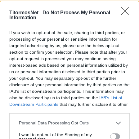
προπονητή και όλους στην ομάδα που με
TitormosNet -
Do Not Process My Personal
αγκάλιασαν. Μου έδειξαν από την πρώτη
Information
στιγμή ότι υπάρχει ένα μέρος που μπορώ να
δουλέψω για να πετύχω αυτά που θέλω».
If you wish to opt-out of the sale, sharing to third parties, or
processing of your personal or sensitive information for
«Ήταν μία αντίδραση που δεν αρμόζει σε μένα
targeted advertising by us, please use the below opt-out
και στο σωματείο», σχολίασε για την αποβολή
section to confirm your selection. Please note that after your
opt-out request is processed you may continue seeing
του στο ματς με τον Βόλο.
interest-based ads based on personal information utilized by
us or personal information disclosed to third parties prior to
«Κάθε γκολ είναι σημαντικό. Σήμερα χάρηκα
your opt-out. You may separately opt-out of the further
ιδιαίτερα. Στην έδρα μας πρέπει να παίρνουμε
disclosure of your personal information by third parties on the
περισσότερους βαθμούς. Κοιτάμε κάθε
IAB’s list of downstream participants. This information may
also be disclosed by us to third parties on the
IAB’s List of
παιχνίδι ξεχωριστά, στο τέλος θα κάνουμε το
Downstream Participants
that may further disclose it to other
ταμείο», ανέφερε ο Χουχούμης.
third parties.
Μάλιστα στο τέλος ο Διαμαντής πήρε το
Personal Data Processing Opt Outs
μικρόφωνο σε ρόλο ρεπόρτερ και… ξεκίνησε να
I want to opt-out of the Sharing of my
απευθύνει ερώτημα στον Καρέλη στα…
personal data.