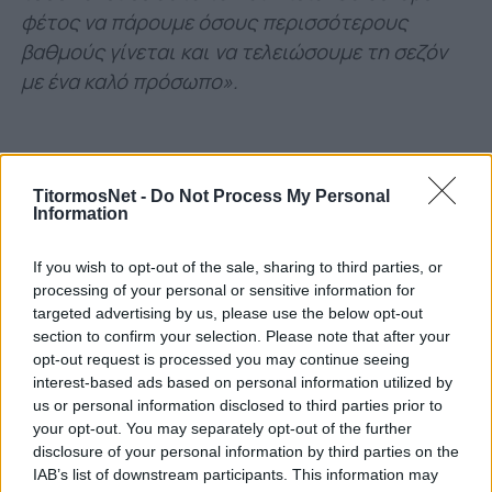
φέτος να πάρουμε όσους περισσότερους
βαθμούς γίνεται και να τελειώσουμε τη σεζόν
με ένα καλό πρόσωπο».
TitormosNet -
Do Not Process My Personal
Information
If you wish to opt-out of the sale, sharing to third parties, or
processing of your personal or sensitive information for
targeted advertising by us, please use the below opt-out
section to confirm your selection. Please note that after your
opt-out request is processed you may continue seeing
interest-based ads based on personal information utilized by
Με τον Παναθηναϊκό η ομάδα παρότι ήταν
us or personal information disclosed to third parties prior to
ανταγωνιστική, προδόθηκε από κάποια
your opt-out. You may separately opt-out of the further
αμυντικά λάθη. Θα μπορούσε ο
disclosure of your personal information by third parties on the
IAB’s list of downstream participants. This information may
Παναιτωλικός να διεκδικήσει κάτι