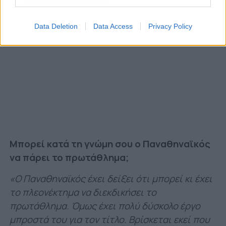
Data Deletion
Data Access
Privacy Policy
Μπορεί κατά τη γνώμη σου ο Παναθηναϊκός
να πάρει το πρωτάθλημα;
«Ο Παναθηναϊκός έχει δείξει ότι μπορεί κι έχει
το πλεονέκτημα να διεκδικήσει το
πρωτάθλημα. Όμως έχει πολύ δύσκολο έργο
μπροστά του για τον τίτλο. Βρίσκεται εκεί που