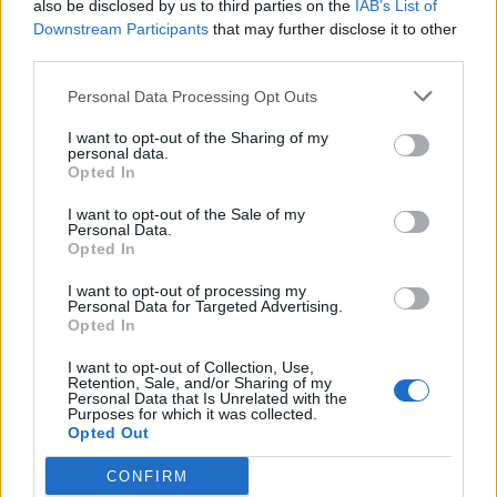
also be disclosed by us to third parties on the
IAB’s List of
περισσότερο στη Λεωφόρο;
Downstream Participants
that may further disclose it to other
third parties.
«Αν δεν δεχόμασταν το πρώτο γκολ ίσως να
ήταν ένα άλλο παιχνίδι και να μην σκόραραν καν
Personal Data Processing Opt Outs
εναντίον μας. Ωστόσο, ο Παναθηναϊκός έχει
I want to opt-out of the Sharing of my
personal data.
δείξει πως μπορεί να διαχειριστεί τέτοια
Opted In
παιχνίδια με περισσότερη εμπειρία απ’ ότι τα
I want to opt-out of the Sale of my
τελευταία χρόνια».
Personal Data.
Opted In
Το πολύ ζεστό χειροκρότημα που πήρες στη
I want to opt-out of processing my
Λεωφόρο είναι για τον ίδιο αναγνώριση των
Personal Data for Targeted Advertising.
όσων πρόσφερε και πως αισθάνεσαι γι’
Opted In
αυτό;
I want to opt-out of Collection, Use,
Retention, Sale, and/or Sharing of my
«Ένιωσα μεγάλη χαρά γιατί δεν το περίμενα να
Personal Data that Is Unrelated with the
Purposes for which it was collected.
γίνει. Και τότε ήταν που κατάλαβα, ότι
Opted Out
αναγνώρισαν τη βοήθεια που έδωσα στην
CONFIRM
ομάδα. Τους ευχαριστώ γι’ αυτό!».​