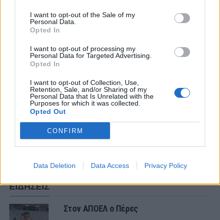
I want to opt-out of the Sale of my
Personal Data.
Opted In
ΣΧΟΛΙΑΣΤΕ
I want to opt-out of processing my
Personal Data for Targeted Advertising.
Opted In
ΤΕΛΕΥΤΑΙΑ ΝΕΑ
I want to opt-out of Collection, Use,
ΠΑΝΑΙΤΩΛΙΚΟΣ
Retention, Sale, and/or Sharing of my
Πάτησαν γήπεδο Νακάμπα-Τζενεπό
Personal Data that Is Unrelated with the
Purposes for which it was collected.
(φωτο)
Opted Out
CONFIRM
ΕΡΑΣΙΤΕΧΝΗΣ
Πόλο: «Άρωμα» από Α1 με Τουρκομένη
ο Παναιτωλικός
Data Deletion
Data Access
Privacy Policy
ΕΙΔΗΣΕΙΣ
Στον ΑΠΟΕΛ ο Πέρες