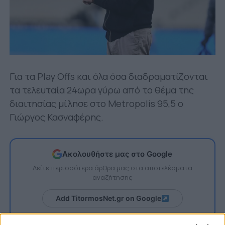
Για τα Play Offs και όλα όσα διαδραματίζονται
τα τελευταία 24ωρα γύρω από το θέμα της
διαιτησίας μίλησε στο Metropolis 95,5 ο
Γιώργος Κασναφέρης.
Ακολουθήστε μας στο Google
Δείτε περισσότερα άρθρα μας στα αποτελέσματα
αναζήτησης
Add TitormosNet.gr on Google