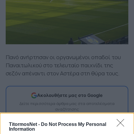
Πανό ανήρτησαν οι οργανωμένοι οπαδοί του
Παναιτωλικού στο τελευταίο παιχνίδι της
σεζόν απέναντι στον Αστέρα στη θύρα τους.
Ακολουθήστε μας στο Google
Δείτε περισσότερα άρθρα μας στα αποτελέσματα
αναζήτησης
Add TitormosNet.gr on Google
TitormosNet -
Do Not Process My Personal
Information