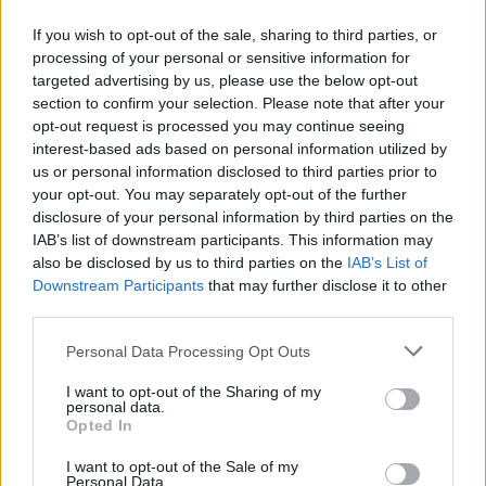
If you wish to opt-out of the sale, sharing to third parties, or
Οι οργανωμένοι της Θύρας 6 με το φινάλε της
processing of your personal or sensitive information for
αγωνιστικής χρονιάς αποτιμώντας το
targeted advertising by us, please use the below opt-out
πρόσημο αρνητικά, έστειλαν το μήνυμά τους.
section to confirm your selection. Please note that after your
opt-out request is processed you may continue seeing
Ανήρτησαν στο πέταλο δύο πανό με μηνύματα.
interest-based ads based on personal information utilized by
«Κάθε χρονιά η ίδια ιστορία, μιζέρια και μάχη
us or personal information disclosed to third parties prior to
your opt-out. You may separately opt-out of the further
για τη σωτηρία», ανέγραφε το ένα εξ αυτών.
disclosure of your personal information by third parties on the
IAB’s list of downstream participants. This information may
Στο έτερο εκφραζόταν αλληλεγγύη στους
also be disclosed by us to third parties on the
IAB’s List of
οπαδούς της ΑΕΛ οι οποίοι και
μηνύθηκαν από
Downstream Participants
that may further disclose it to other
την ΠΑΕ ΑΕΛ για πανό που ανήρτησαν στο
third parties.
γήπεδο της ομάδας τους κατά της
Personal Data Processing Opt Outs
διοίκησης.
I want to opt-out of the Sharing of my
personal data.
Opted In
2 COMMENTS
I want to opt-out of the Sale of my
Personal Data.