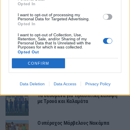
Opted In
ΤΕΛΕΥΤΑΙΑ ΝΕΑ
I want to opt-out of processing my
Personal Data for Targeted Advertising.
Opted In
ΧΩΡΊΣ ΚΑΤΗΓΟΡΊΑ
Ήττα για την Κ19 στην Κορυτσά-
Εξαιρετική η φιλοξενία των Αλβανών
I want to opt-out of Collection, Use,
Retention, Sale, and/or Sharing of my
Personal Data that Is Unrelated with the
Purposes for which it was collected.
Opted Out
ΠΑΝΑΙΤΩΛΙΚΟΣ
Τα δεδομένα για τηλεοπτική κάλυψη
CONFIRM
με Τρουά και Καλαμάτα
ΠΑΝΑΙΤΩΛΙΚΟΣ
Data Deletion
Data Access
Privacy Policy
Τα δεδομένα για τηλεοπτική κάλυψη
με Τρουά και Καλαμάτα
Ο υπέροχος Μάρβελους Νακάμπα