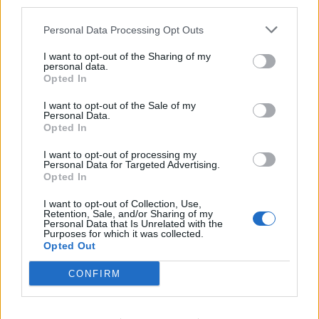
third parties.
διαδικασίας των Play Outs μέχρι τώρα, από
Personal Data Processing Opt Outs
άποψη επιλογών.
I want to opt-out of the Sharing of my
Αυτό διότι Βάντερσον, Μάζουρεκ και
personal data.
Opted In
Τσότσαλιτς αναμένεται να έχουν ενσωματωθεί
πλήρως και να είναι στη διάθεση του Τραϊανού
I want to opt-out of the Sale of my
Personal Data.
Δέλλα για έναν αγώνα στον οποίο η νίκη
Opted In
σημαίνει ότι ο Παναιτωλικός αποφεύγει
I want to opt-out of processing my
οριστικά την καταδικαστική τελευταία θέση.
Personal Data for Targeted Advertising.
Opted In
I want to opt-out of Collection, Use,
Retention, Sale, and/or Sharing of my
1 COMMENT
Personal Data that Is Unrelated with the
Purposes for which it was collected.
Opted Out
ΤΕΛΕΥΤΑΙΑ ΝΕΑ
CONFIRM
ΧΩΡΊΣ ΚΑΤΗΓΟΡΊΑ
Ήττα για την Κ19 στην Κορυτσά-