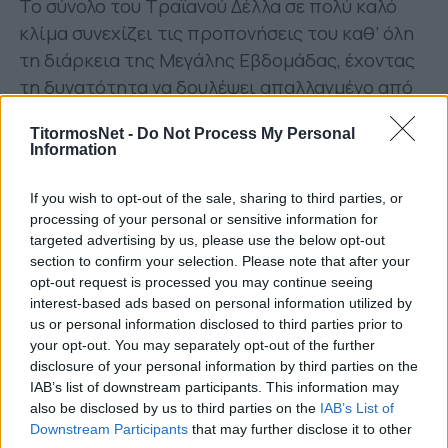
Το σύνολο του Τραϊανού Δέλλα σε πολύ καλό
κλίμα συνεχίζει τις προπονήσεις του καθ’ όλη
τη διάρκεια της Μεγάλης Εβδομάδας, έχοντας
τη δυνατότητα να δουλέψει απαλλαγμένο από
το άγχος των προηγούμενων ημερών. Αυτές θα
TitormosNet -
Do Not Process My Personal
παύσουν, όπως είναι λογικό το Μεγάλο
Information
Σάββατο όπως και την Κυριακή του Πάσχα,
οπότε και οι ποδοσφαιριστές θα έχουν ρεπό.
If you wish to opt-out of the sale, sharing to third parties, or
processing of your personal or sensitive information for
Ακολούθως, επιστρέφουν ξανά στο γήπεδο για
targeted advertising by us, please use the below opt-out
προπονήσεις καθώς ο αγώνας με τον Ατρόμητο
section to confirm your selection. Please note that after your
opt-out request is processed you may continue seeing
διεξάγεται το Σάββατο, 8 Μαΐου. Χρόνος μέχρι
interest-based ads based on personal information utilized by
τότε υπάρχει αλλά δεν είναι για… χάσιμο.
us or personal information disclosed to third parties prior to
your opt-out. You may separately opt-out of the further
Το γεγονός σε κάθε περίπτωση είναι ότι ο
disclosure of your personal information by third parties on the
Παναιτωλικός, καλώς εχόντων των πραγμάτων,
IAB’s list of downstream participants. This information may
also be disclosed by us to third parties on the
IAB’s List of
θα παραταχθεί απέναντι στους Περιστεριώτες
Downstream Participants
that may further disclose it to other
όπως δεν παρατάχθηκε σε κανένα ματς της