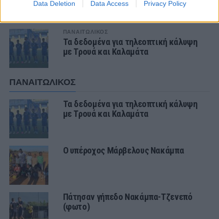
Εξαιρετική η φιλοξενία των Αλβανών
Data Deletion
Data Access
Privacy Policy
ΠΑΝΑΙΤΩΛΙΚΟΣ
Τα δεδομένα για τηλεοπτική κάλυψη
με Τρουά και Καλαμάτα
ΠΑΝΑΙΤΩΛΙΚΟΣ
Τα δεδομένα για τηλεοπτική κάλυψη
με Τρουά και Καλαμάτα
Ο υπέροχος Μάρβελους Νακάμπα
Πάτησαν γήπεδο Νακάμπα-Τζενεπό
(φωτο)