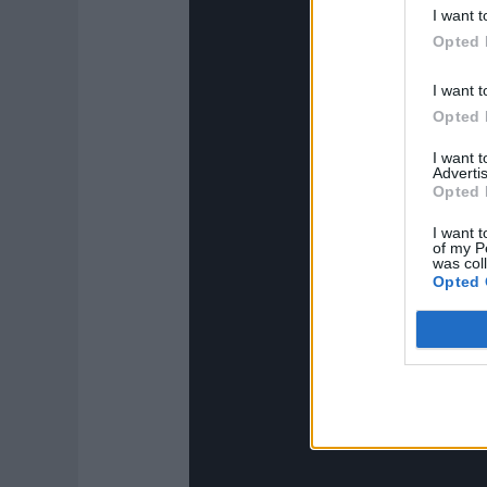
I want t
Opted 
I want t
Opted 
I want 
Advertis
Opted 
I want t
of my P
was col
Opted 