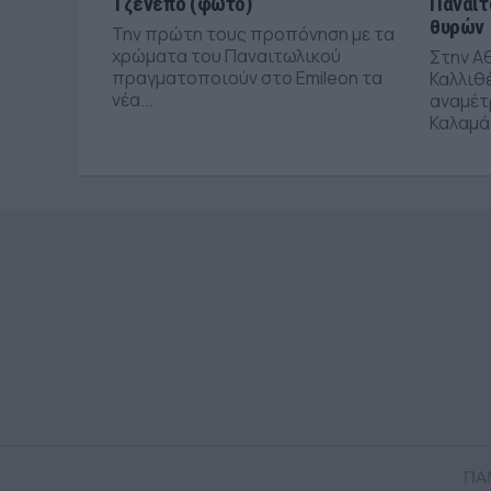
Τζενεπό (φωτο)
Παναιτ
θυρών
Την πρώτη τους προπόνηση με τα
χρώματα του Παναιτωλικού
Στην Α
πραγματοποιούν στο Emileon τα
Καλλιθέ
νέα...
αναμέτ
Καλαμάτ
ΠΑ