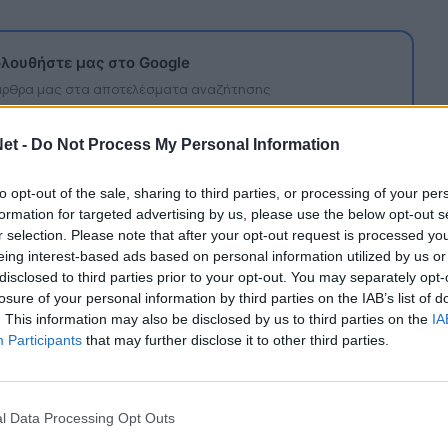
λουθήστε μας στο Google
 άρθρα μας στα αποτελέσματα αναζήτησης
itormosNet.gr on Google
et -
Do Not Process My Personal Information
to opt-out of the sale, sharing to third parties, or processing of your per
 τόνισε:
formation for targeted advertising by us, please use the below opt-out s
r selection. Please note that after your opt-out request is processed y
ολ του Παναιτωλικού αφού ο επιθετικός είχε
eing interest-based ads based on personal information utilized by us or
άρει. Το VAR έλεγξε τη φάση και συνέστησε
disclosed to third parties prior to your opt-out. You may separately opt-
losure of your personal information by third parties on the IAB’s list of
Ο διαιτητής άλλαξε την αρχική του απόφαση. Η
. This information may also be disclosed by us to third parties on the
IA
αθώς παρόλο μπορεί το χέρι να είναι τυχαίο,
Participants
that may further disclose it to other third parties.
ήγησε αμέσως στο γκολ».
l Data Processing Opt Outs