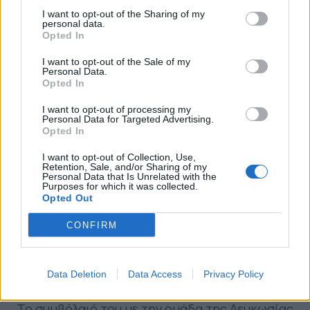
I want to opt-out of the Sharing of my
personal data.
Opted In
I want to opt-out of the Sale of my
Personal Data.
Opted In
I want to opt-out of processing my
Personal Data for Targeted Advertising.
Opted In
I want to opt-out of Collection, Use,
Retention, Sale, and/or Sharing of my
Personal Data that Is Unrelated with the
Purposes for which it was collected.
Opted Out
Ο Γιάννης Αναστασίου έχει πολύ καλή εικόνα για
CONFIRM
τον ποδοσφαιριστή, μην ξεχνάμε άλλωστε ότι
πριν αναλάβει ξανά τον Παναιτωλικό ήταν στην
Data Deletion
Data Access
Privacy Policy
Ομόνοια.
Το συμβόλαιό του με την ομάδα της Λευκωσίας