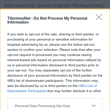
έχει αγωνιστεί. Συνολικά μετρά 118 συμμετοχές,
8 γκολ και 7 ασίστ σε εγχώριες και ευρωπαϊκές
διοργανώσεις.
TitormosNet -
Do Not Process My Personal
Information
Επιθυμία του ποδοσφαιριστή ήταν να
If you wish to opt-out of the sale, sharing to third parties, or
αγωνιστεί στο εξωτερικό, με τον Παναιτωλικό
processing of your personal or sensitive information for
να κινείται για την υπογραφή του. Αναμένεται
targeted advertising by us, please use the below opt-out
στο Αγρίνιο μέσα στις επόμενες ώρες, έχοντας
section to confirm your selection. Please note that after your
ήδη αποχαιρετήσει τους συμπαίκτες του στον
opt-out request is processed you may continue seeing
interest-based ads based on personal information utilized by
ΑΠΟΕΛ.
us or personal information disclosed to third parties prior to
your opt-out. You may separately opt-out of the further
disclosure of your personal information by third parties on the
IAB’s list of downstream participants. This information may
also be disclosed by us to third parties on the
IAB’s List of
Downstream Participants
that may further disclose it to other
third parties.
Personal Data Processing Opt Outs