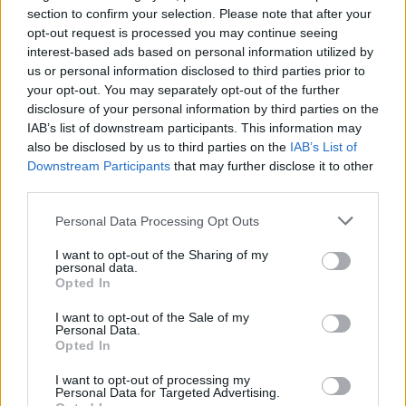
ομάδα βάσει της εικόνας όλη τη χρονιά.
section to confirm your selection. Please note that after your
opt-out request is processed you may continue seeing
Ως κλαμπ στην Ελλάδα, μετά το top 5, είναι από
interest-based ads based on personal information utilized by
τις ομάδες που σου παρέχουν τα πάντα και έχει
us or personal information disclosed to third parties prior to
your opt-out. You may separately opt-out of the further
ανθρώπους που ανά πάσα ώρα και στιγμή σε
disclosure of your personal information by third parties on the
βοηθούν – είναι πάρα πολύ καλοί άνθρωποι
IAB’s list of downstream participants. This information may
όσοι είναι μέσα στην ομάδα.
also be disclosed by us to third parties on the
IAB’s List of
Downstream Participants
that may further disclose it to other
third parties.
Personal Data Processing Opt Outs
I want to opt-out of the Sharing of my
personal data.
Opted In
I want to opt-out of the Sale of my
Personal Data.
Opted In
I want to opt-out of processing my
Personal Data for Targeted Advertising.