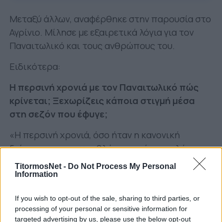
Μεταξύ άλλων, αναφέρθηκε στην παρουσία στο
Αγρίνιο. Μίλησε με εξαιρετικά λόγια για τον
Παναιτωλικό και τους ανθρώπους του.
Ειδικότερα:
Η περσινή χρονιά με τον Παναιτωλικό πώς
κρίνεται; Ξεχωρίζεις κάποια στιγμή μέσα
στη σεζόν που έφυγε;
«Η περσινή χρονιά, όσο ήταν η κανονική
διάρκεια του πρωταθλήματος, ήταν καλή.
Τερματίσαμε στην 7η θέση και με λίγη τύχη θα
TitormosNet -
Do Not Process My Personal
μπορούσαμε να κυνηγήσουμε ως το τέλος την
Information
6η και το πλασάρισμα στα play-offs. Όμως, έτσι
If you wish to opt-out of the sale, sharing to third parties, or
όπως ολοκληρώθηκε η σεζόν, που παλέψαμε
processing of your personal or sensitive information for
για την παραμονή, νομίζω ότι δεν άρμοζε στην
targeted advertising by us, please use the below opt-out