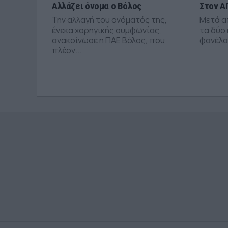
Αλλάζει όνομα ο Βόλος
Στον Α
Την αλλαγή του ονόματός της,
Μετά α
ένεκα χορηγικής συμφωνίας,
τα δύο 
ανακοίνωσε η ΠΑΕ Βόλος, που
φανέλα.
πλέον...