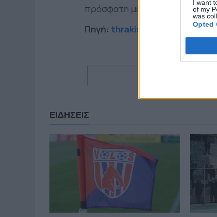
I want t
πρόσφατη μονομαχία με τον Πα
of my P
was col
Opted 
Πηγή:
thrakisports.gr
ΕΙΔΗΣΕΙΣ