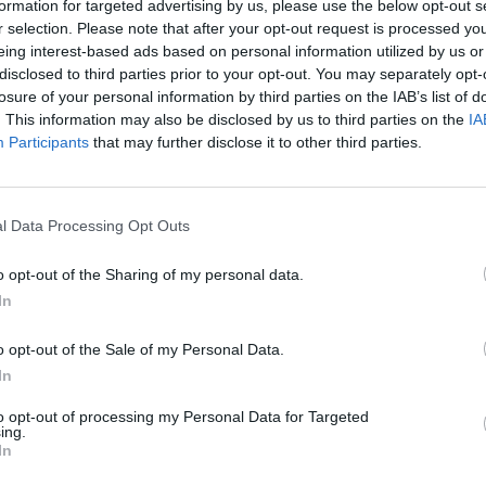
formation for targeted advertising by us, please use the below opt-out s
r selection. Please note that after your opt-out request is processed y
itormosNet.gr on Google
eing interest-based ads based on personal information utilized by us or
disclosed to third parties prior to your opt-out. You may separately opt-
losure of your personal information by third parties on the IAB’s list of
ζα και την διάψευση του Μυροφορίδη για
. This information may also be disclosed by us to third parties on the
IA
Participants
that may further disclose it to other third parties.
τών για την θέση του τεχνικού διευθυντή, ο
πιακού και Κέρκυρας Ιεροκλής Στολτίδης
α την συγκεκριμένη θέση στον σύλλογο της
l Data Processing Opt Outs
o opt-out of the Sharing of my personal data.
τες για αντικατάσταση του Μπάμπη Τεννέ στην
In
α συγκεντρώνει ο
Τραϊανός Δέλλας
που έχει
με τον Παναιτωλικό μετά το περίφημο μπαράζ με
o opt-out of the Sale of my Personal Data.
In
ωνία, η Ξάνθη θα επιλέξει για δεύτερη
to opt-out of processing my Personal Data for Targeted
ing.
τή που την κέρδισε στα μπαράζ, αφού το έκανε
In
όλλωνα Σμύρνης, όσο και ο Δέλλας στην