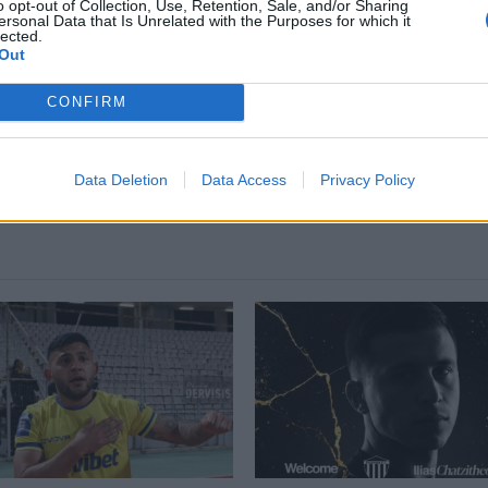
o opt-out of Collection, Use, Retention, Sale, and/or Sharing
ναιτωλικό.
ersonal Data that Is Unrelated with the Purposes for which it
lected.
Out
CONFIRM
ΣΧΟΛΙΑΣΤΕ
Data Deletion
Data Access
Privacy Policy