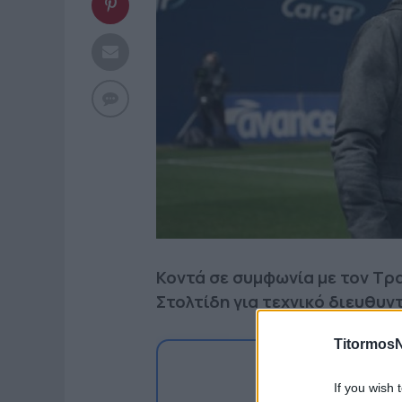
Κοντά σε συμφωνία με τον Τρα
Στολτίδη για τεχνικό διευθυν
TitormosN
Ακο
If you wish 
Δείτε περισσότερα